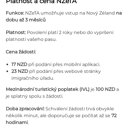
Platnost a cena NZeTA
Funkce:
NZeTA umožňuje vstup na Nový Zéland
na
dobu až 3 měsíců
Platnost:
Povolení platí 2 roky nebo do vypršení
platnosti vašeho pasu.
Cena žádosti:
17 NZD
při podání přes mobilní aplikaci.
23 NZD
při podání přes webové stránky
imigračního úřadu.
Mezinárodní turistický poplatek (IVL)
je
100 NZD
a
je splatný spolu s žádostí.
Doba zpracování:
Schválení žádosti trvá obvykle
několik minut, ale doporučuje se počítat až se
72
hodinami
.