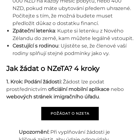
000 NZD na každý měsíc pobytu, nebo 400
NZD, pokud máte ubytování předem uhrazené.
Počítejte s tím, že možná budete muset
předložit důkaz o dostatku financí.
Zpáteční letenka
: Kupte si letenku z Nového
Zélandu do země, kam můžete legálně vstoupit.
Cestující s rodinou
: Ujistěte se, že členové vaší
rodiny splňují stejné podmínky jako vy.
Jak žádat o NZeTA? 4 kroky
1. Krok:
Podání žádosti:
Žádost lze podat
prostřednictvím
oficiální mobilní aplikace
nebo
webových stránek imigračního úřadu
.
POŽÁDAT O NZETA
Upozornění:
Při vyplňování žádosti je
klíčové zajistit, aby údaje odpovídaly