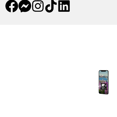
Mobilní aplikace CZECHKiwis
Mobilní aplikace CZECHKiwis nabízí pohodlný
přístup k celému obsahu webu a přináší řadu
užitečných funkcí. Stáhni si aplikaci a užij si:
Praktické tipy na cestu
– články, itineráře a
doporučení.
Komunitní chat
– spoj se s cestovateli ve svém
okolí.
Výhodné nabídky
– letenky, pojištění, půjčovny
aut a další.
Nepostradatelný pomocník na cestu po Novém