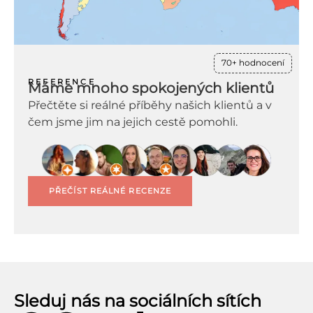
70+ hodnocení
REFERENCE
Máme mnoho spokojených klientů
Přečtěte si reálné příběhy našich klientů a v
čem jsme jim na jejich cestě pomohli.
PŘEČÍST REÁLNÉ RECENZE
Sleduj nás na sociálních sítích