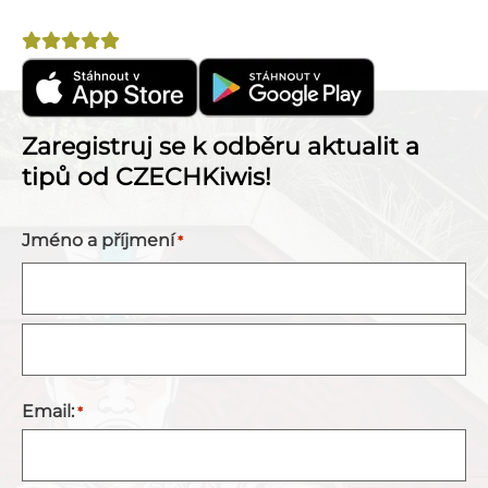
Zélandu!
Hodnocení
4,8
Zaregistruj se k odběru aktualit a
tipů od CZECHKiwis!
Jméno a příjmení
*
Email:
*