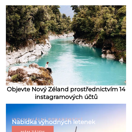
Objevte Nový Zéland prostřednictvím 14
instagramových účtů
INDIVIDUÁLNÍ PORADENSTVÍ
Nabídka výhodných letenek
MÁM ZÁJEM