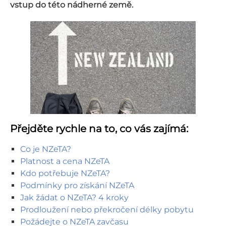
vstup do této nádherné země.
Přejděte rychle na to, co vás zajímá:
Co je NZeTA?
Platnost a cena NZeTA
Kdo potřebuje NZeTA?
Podmínky pro získání NZeTA
Jak žádat o NZeTA? 4 kroky
Prodloužení nebo překročení délky pobytu
Požádejte o NZeTA zavčasu