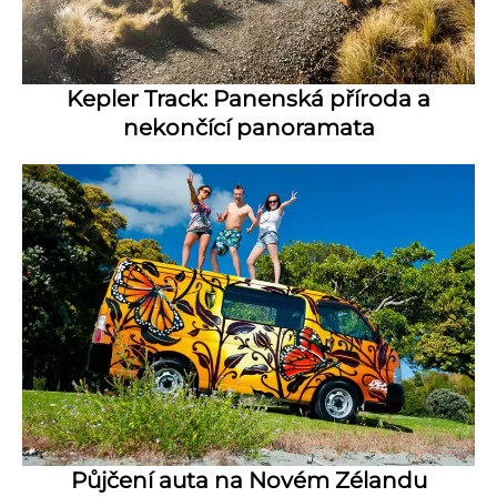
Kepler Track: Panenská příroda a
nekončící panoramata
Půjčení auta na Novém Zélandu