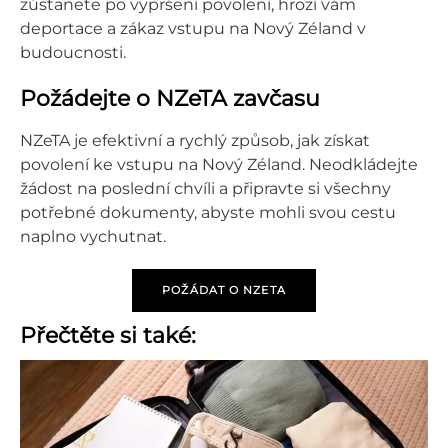
zůstanete po vypršení povolení, hrozí vám
deportace a zákaz vstupu na Nový Zéland v
budoucnosti.
Požádejte o NZeTA zavčasu
NZeTA je efektivní a rychlý způsob, jak získat
povolení ke vstupu na Nový Zéland. Neodkládejte
žádost na poslední chvíli a připravte si všechny
potřebné dokumenty, abyste mohli svou cestu
naplno vychutnat.
POŽÁDAT O NZETA
Přečtěte si také: