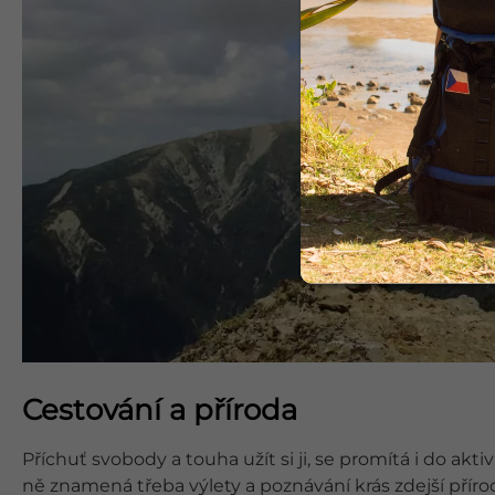
Cestování a příroda
Příchuť svobody a touha užít si ji, se promítá i do aktiv
ně znamená třeba výlety a poznávání krás zdejší přírody