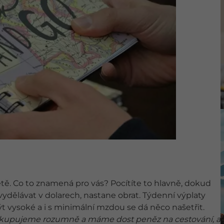
ětě. Co to znamená pro vás? Pocítíte to hlavně, dokud
ydělávat v dolarech, nastane obrat. Týdenní výplaty
t vysoké a i s minimální mzdou se dá něco našetřit.
 nakupujeme rozumně a máme dost peněz na cestování, a