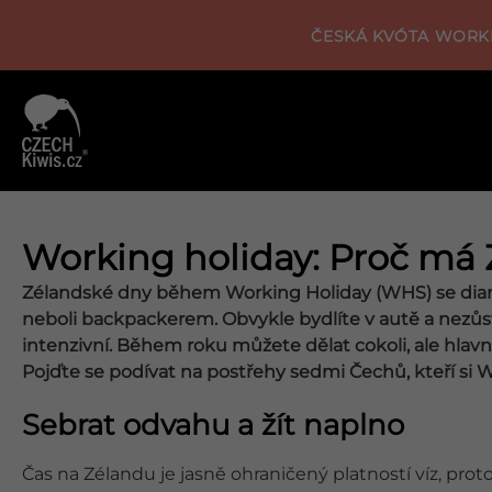
ČESKÁ KVÓTA WORKI
Working holiday: Proč má 
Zélandské dny během Working Holiday (WHS) se diame
neboli backpackerem. Obvykle bydlíte v autě a nezůst
intenzivní. Během roku můžete dělat cokoli, ale hlavně
Pojďte se podívat na postřehy sedmi Čechů, kteří si WH
Sebrat odvahu a žít naplno
Čas na Zélandu je jasně ohraničený platností víz, pro