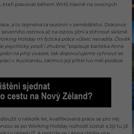
m, kteří pracovali během WHS hlavně na ovocných
áce, a to zejména ta sezónní v zemědělství. Dokonce
everního ostrova až na ostrov jižní a stihnout sklizně
king Holiday mi fyzická práce vůbec nevadila. Člověk
psychicky, posílí i zhubne,“
popisuje baristka Anna
 práci na plný úvazek, tak doporučujeme vyhnout se
práci v Aucklandu, zatímco její přítel Ivo měl posléze
loužit o několik let, kvalifikovaná práce se pro něj
ou se po Working Holiday rozhodli zůstat a žijí tu již
ci v oblasti IT. A protože se i Anna chtěla více