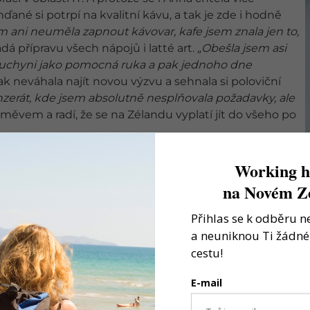
nďané si potrpí na kvalitní kávu, a tak je zde i hodně
m ani neuměla zapnout kávovar, kafe jsem znala jen to,
dá přípravu všech nápojů i latté art.
„Obešla jsem asi
 kuchyni jako pomocná ruka a pak jednoho dne
 neváhala najít novou výzvu a sehnala si poloviční
nzerát, kde jsem absolutně nesplňovala požadavky, ale
směvem a radí, že se na Zélandu vyplatí jít do všeho po
 oboru učitelství. A tak se dívala po práci ve školce a i
Working h
ím na zkušenosti z Čech a na reference, které jsem
na Novém Z
 městě Mt. Maunganui a získala pracovní víza na další
Přihlas se k odběru n
a neuniknou Ti žádné 
cestu!
E-mail