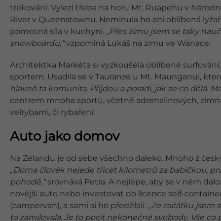
trekování. Vylezl třeba na horu Mt. Ruapehu v Národn
River v Queenstownu. Neminula ho ani oblíbená lyžařs
pomocná síla v kuchyni.
„Přes zimu jsem se taky nauči
snowboardu,“
vzpomíná Lukáš na zimu ve Wanace.
Architektka Markéta si vyzkoušela oblíbené surfování
sportem. Usadila se v Tauranze u Mt. Maunganui, které
hlavně ta komunita. Přijdou a poradí, jak se co dělá. M
centrem mnoha sportů, včetně adrenalinových, zimních 
velrybami, či rybaření.
Auto jako domov
Na Zélandu je od sebe všechno daleko. Mnoho z český
„Doma člověk nejede třicet kilometrů za babičkou, prot
pohodě,“
srovnává Petra. A nejlépe, aby se v něm dalo s
novější auto nebo investovat do licence self-containe
(campervan), a sami si ho předělali.
„Ze začátku jsem si
to zamilovala. Je to pocit nekonečné svobody. Vše co p