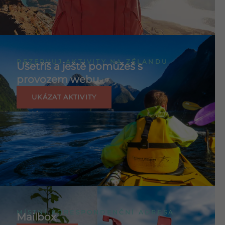
REZERVUJ AKTIVITY NA ZÉLANDU
Ušetříš a ještě pomůžeš s
provozem webu
UKÁZAT AKTIVITY
MÍSTNÍ KORESPONDENČNÍ ADRESA
Mailbox