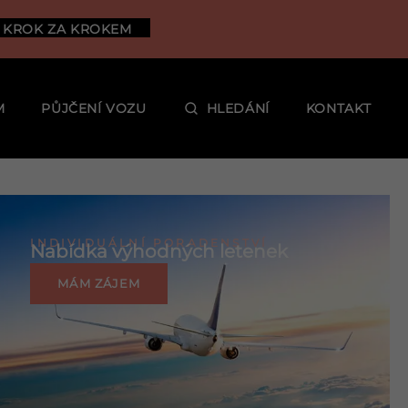
 KROK ZA KROKEM
M
PŮJČENÍ VOZU
HLEDÁNÍ
KONTAKT
INDIVIDUÁLNÍ PORADENSTVÍ
Nabídka výhodných letenek
MÁM ZÁJEM