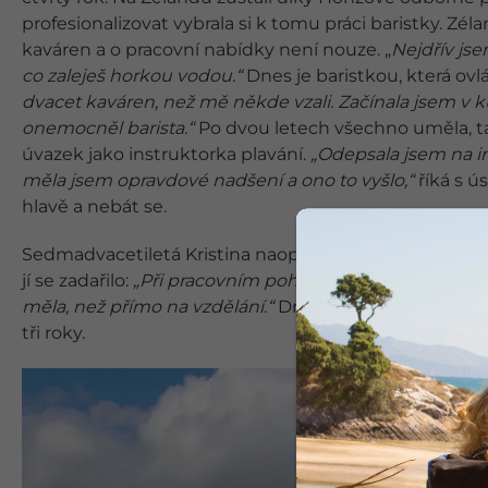
profesionalizovat vybrala si k tomu práci baristky. Zéla
kaváren a o pracovní nabídky není nouze. „
Nejdřív jse
co zaleješ horkou vodou.“
Dnes je baristkou, která ovlá
dvacet kaváren, než mě někde vzali. Začínala jsem v
onemocněl barista.“
Po dvou letech všechno uměla, tak
úvazek jako instruktorka plavání.
„Odepsala jsem na i
měla jsem opravdové nadšení a ono to vyšlo,“
říká s ú
hlavě a nebát se.
Sedmadvacetiletá Kristina naopak chtěla zůstat ve svém
jí se zadařilo:
„Při pracovním pohovoru koukali předevš
měla, než přímo na vzdělání.“
Dnes pracuje ve školce v
tři roky.