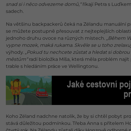
snad si i něco odvezeme domů,“
říkají Petra s Luďke
sadech.
Na většinu backpackerů čeká na Zélandu manuální pr
se můžete postupně přesouvat z nejteplejších oblastí s
jednoho druhu ovoce na různých místech.
„Během Wor
vypne mozek, maká rukama. Skvěle se u toho zrelaxuje 
výhody.
„Pokud tu nechcete zůstat a hledat si dobrou
městům“
radí bioložka Míša, která měla problém najít 
trable s hledáním práce ve Wellingtonu.
Koho Zéland nadchne natolik, že by si chtěl pobyt prod
stává důležitou podmínkou. Třeba Anna s přítelem Honz
čtvrtý rok. Na Zélandu zůstali díky Honzově odborné prá