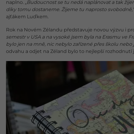
naplno. „
Budoucnost se tu nedá naplánovat a tak ži
díky tomu dostaneme. Žijeme tu naprosto svobodně,
ajťákem Luďkem.
Rok na Novém Zélandu představuje novou výzvu i pr
semestr v USA a na vysoké jsem byla na Erasmu ve Franc
bylo jen na mně, nic nebylo zařízené přes školu nebo ji
odvahu a odjet na Zéland bylo to nejlepší rozhodnutí j