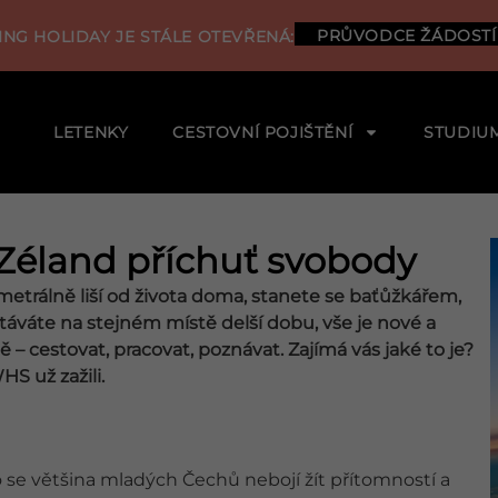
PRŮVODCE ŽÁDOSTÍ
NG HOLIDAY JE STÁLE OTEVŘENÁ:
LETENKY
CESTOVNÍ POJIŠTĚNÍ
STUDIU
Zéland příchuť svobody
trálně liší od života doma, stanete se baťůžkářem,
áváte na stejném místě delší dobu, vše je nové a
 – cestovat, pracovat, poznávat. Zajímá vás jaké to je?
S už zažili.
to se většina mladých Čechů nebojí žít přítomností a