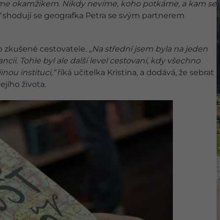
jeme okamžikem. Nikdy nevíme, koho potkáme, a kam se
“
shodují se geografka Petra se svým partnerem
o zkušené cestovatele.
„Na střední jsem byla na jeden
ii. Tohle byl ale další level cestovaní, kdy všechno
nou instituci,“
říká učitelka Kristina, a dodává, že sebrat
ejího života.