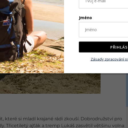
Jméno
PŘIHLÁS
Zásady zpracování o
it, které si mladí krajané rádi zkouší. Dobrodružství pro
. Třicetiletý ajťák a tremp Lukáš zasvětil většinu volna