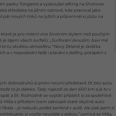
ím parku Tongariro a vyzkoušel rafting na Shotover
ká střediska na jižním ostrově, kde pracoval jako
l pár nových triků na lyžích a připomněl si jízdu na
, které je pro místní více životním stylem než pouhým
 je rájem všech surfařů:
„Surfování zkouším, baví mě
á to tu skvělou atmosféru.“
Nový Zéland je zkrátka
a v neposlední řadě i plavání s delfíny, potápění s
ch dobrodruhů si proto neumí představit žít bez auta.
ože to je daleko. Tady najezdí za den 600 km a je to v
pát a žít. Rozhodně se vyplatí připlatit si za spolehlivé
d. Míša s přítelem Ivem zakoupili staré obytné auto
 říkala – já nebudu pořád zavřená v autě. Ale pak jsem si
otřebujete, si vozíte neustále s sebou,“
usmívá se Míša,