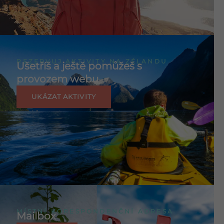
REZERVUJ AKTIVITY NA ZÉLANDU
Ušetříš a ještě pomůžeš s
provozem webu
UKÁZAT AKTIVITY
MÍSTNÍ KORESPONDENČNÍ ADRESA
Mailbox