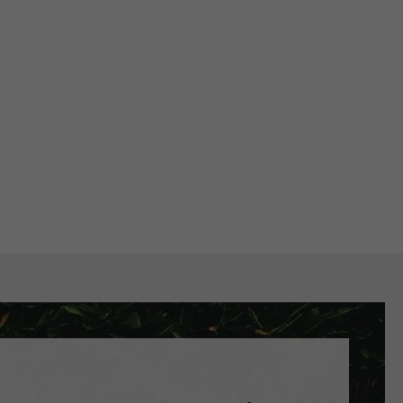
hni si aplikaci a užij si: