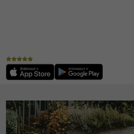
Mobilní aplikace CZECHKi
Mobilní aplikace CZECHKiwis nabízí pohodlný přístup k 
Praktické tipy na cestu
– články, itineráře a doporuč
Komunitní chat
– spoj se s cestovateli ve svém okol
Výhodné nabídky
– letenky, pojištění, půjčovny aut 
Nepostradatelný pomocník na cestu po Novém Zéla
Hodnocení
4,8