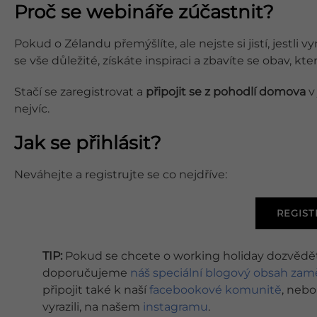
Proč se webináře zúčastnit?
Pokud o Zélandu přemýšlíte, ale nejste si jistí, jestl
se vše důležité, získáte inspiraci a zbavíte se obav, kt
Stačí se zaregistrovat a
připojit se z pohodlí domova
v
nejvíc.
Jak se přihlásit?
Neváhejte a registrujte se co nejdříve:
REGIST
TIP:
Pokud se chcete o working holiday dozvědět
doporučujeme
náš speciální blogový obsah zam
připojit také k naší
facebookové komunitě
, nebo
vyrazili, na našem
instagramu
.