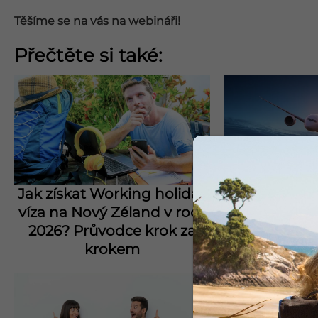
Těšíme se na vás na webináři!
Přečtěte si také:
Jak získat Working holiday
Letenky na 
víza na Nový Zéland v roce
CZEC
2026? Průvodce krok za
krokem