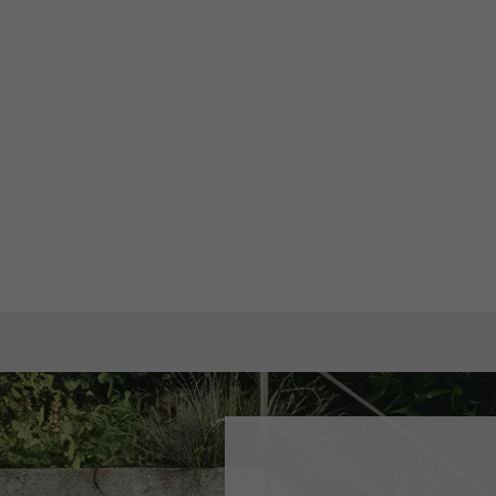
wis
celému obsahu webu a přináší řadu užitečných funkcí. Stá
ení.
í.
a další.
ndu!