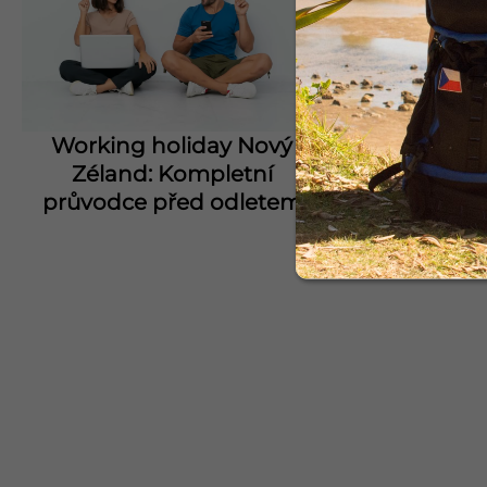
Working holiday Nový
Working h
Zéland: Kompletní
Zéland: ČR 
průvodce před odletem
ote