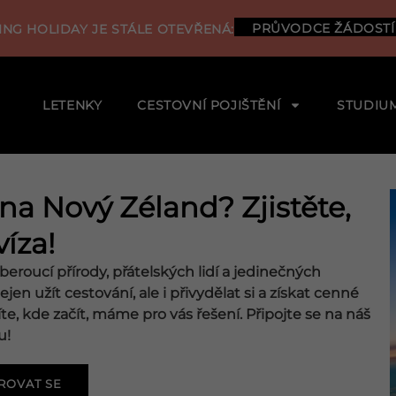
PRŮVODCE ŽÁDOSTÍ
NG HOLIDAY JE STÁLE OTEVŘENÁ:
LETENKY
CESTOVNÍ POJIŠTĚNÍ
STUDIU
 na Nový Zéland? Zjistěte,
víza!
oucí přírody, přátelských lidí a jedinečných
ejen užít cestování, ale i přivydělat si a získat cenné
e, kde začít, máme pro vás řešení. Připojte se na náš
u!
ROVAT SE