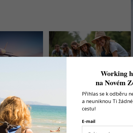
Working h
na Novém Z
Nový Zéland od
Práce na Novém Zélandu:
HKiwis
Kompletní průvodce pro
Přihlas se k odběru n
Working holiday
a neuniknou Ti žádné 
cestovatele
cestu!
E-mail