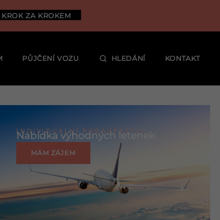
 KROK ZA KROKEM
M
PŮJČENÍ VOZU
HLEDÁNÍ
KONTAKT
INDIVIDUÁLNÍ PORADENSTVÍ
Nabídka výhodných letenek
MÁM ZÁJEM