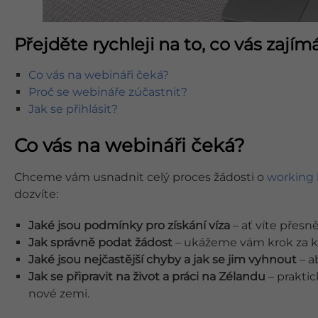
Přejděte rychleji na to, co vás zajímá
Co vás na webináři čeká?
Proč se webináře zúčastnit?
Jak se přihlásit?
Co vás na webináři čeká?
Chceme vám usnadnit celý proces žádosti o
working 
dozvíte:
Jaké jsou podmínky pro získání víza
– ať víte přesn
Jak správně podat žádost
– ukážeme vám krok za kr
Jaké jsou nejčastější chyby a jak se jim vyhnout
– a
Jak se připravit na život a práci na Zélandu
– prakti
nové zemi.