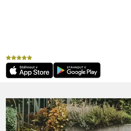
Mobilní aplikace CZECHKi
Mobilní aplikace CZECHKiwis nabízí pohodlný přístup k 
Praktické tipy na cestu
– články, itineráře a doporuč
Komunitní chat
– spoj se s cestovateli ve svém okol
Výhodné nabídky
– letenky, pojištění, půjčovny aut 
Nepostradatelný pomocník na cestu po Novém Zéla
Hodnocení
4,8