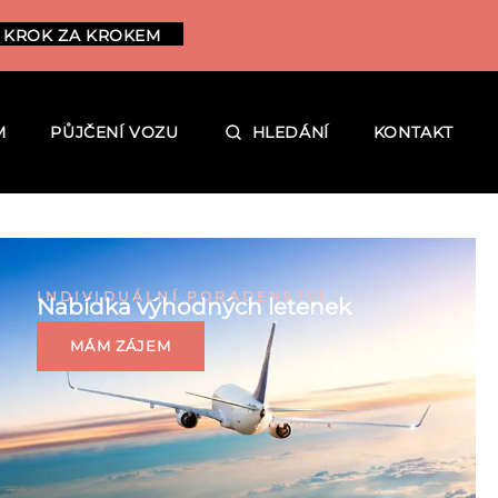
 KROK ZA KROKEM
M
PŮJČENÍ VOZU
HLEDÁNÍ
KONTAKT
INDIVIDUÁLNÍ PORADENSTVÍ
Nabídka výhodných letenek
MÁM ZÁJEM