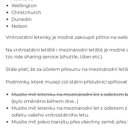
Wellington
Christchurch
Dunedin
Nelson
Vnitrostátní letenky je možné zakoupit přímo na web
Na vnitrostátní letiště i mezinárodní letiště je možn
tzv. ride sharing service (shuttle, Uber etc.).
Stále platí, že za účelem přesunu na mezinárodní leti
Podmínky, které musejí cizí státní příslušníci splňovat 
Musíte mít letenku na mezinárodní let s odletem b
(bylo změněno během dne…)
Musíte mít letenku na mezinárodní let s odletem
odletu vašeho vnitrostátního letu.
Musíte mít právo tranzitu přes všechny země, přes