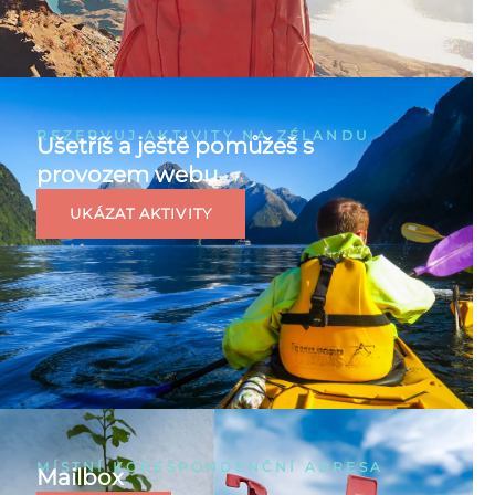
REZERVUJ AKTIVITY NA ZÉLANDU
Ušetříš a ještě pomůžeš s
provozem webu
UKÁZAT AKTIVITY
MÍSTNÍ KORESPONDENČNÍ ADRESA
Mailbox