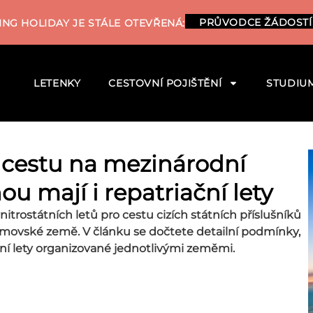
PRŮVODCE ŽÁDOSTÍ
NG HOLIDAY JE STÁLE OTEVŘENÁ:
LETENKY
CESTOVNÍ POJIŠTĚNÍ
STUDIU
o cestu na mezinárodní
ou mají i repatriační lety
itrostátních letů pro cestu cizích státních příslušníků
domovské země. V článku se dočtete detailní podmínky,
ční lety organizované jednotlivými zeměmi.