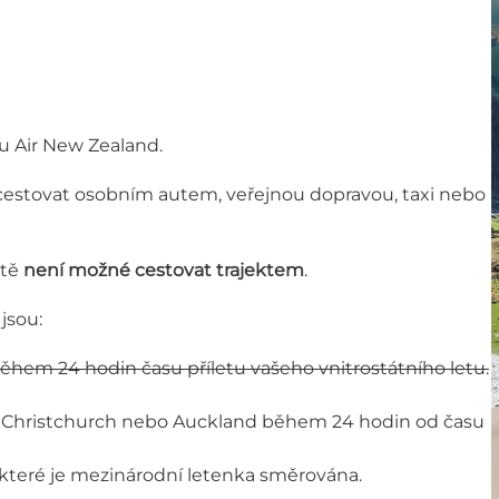
u Air New Zealand.
é cestovat osobním autem, veřejnou dopravou, taxi nebo
ště
není možné cestovat trajektem
.
jsou:
ěhem 24 hodin času příletu vašeho vnitrostátního letu.
 z Christchurch nebo Auckland během 24 hodin od času
 které je mezinárodní letenka směrována.