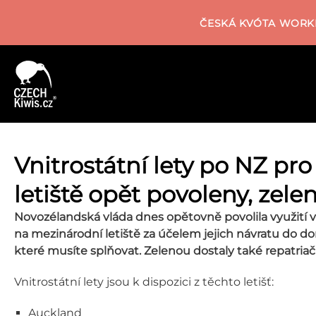
ČESKÁ KVÓTA WORKI
Vnitrostátní lety po NZ pr
letiště opět povoleny, zelen
Novozélandská vláda dnes opětovně povolila využití vn
na mezinárodní letiště za účelem jejich návratu do 
které musíte splňovat. Zelenou dostaly také repatria
Vnitrostátní lety jsou k dispozici z těchto letišť:
Auckland