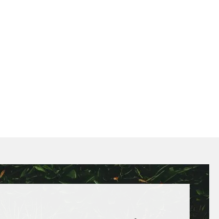
hni si aplikaci a užij si: