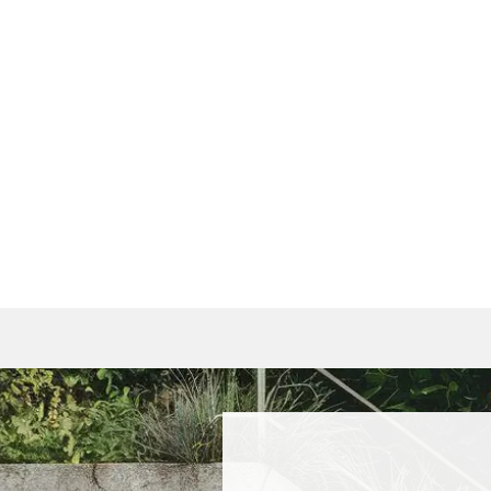
wis
celému obsahu webu a přináší řadu užitečných funkcí. Stá
ení.
í.
a další.
ndu!