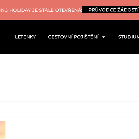
PRŮVODCE ŽÁDOSTÍ
NG HOLIDAY JE STÁLE OTEVŘENÁ:
LETENKY
CESTOVNÍ POJIŠTĚNÍ
STUDIU