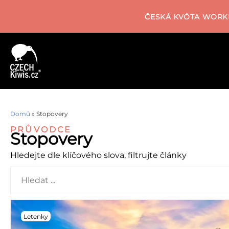
ČESKÁ KVÓTA WORKI
Domů
»
Stopovery
PRŮVODCE
Stopovery
Hledejte dle klíčového slova, filtrujte články
Letenky