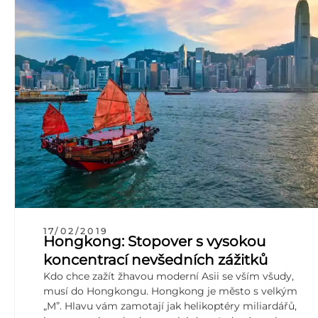
17/02/2019
Hongkong: Stopover s vysokou
koncentrací nevšedních zážitků
Kdo chce zažít žhavou moderní Asii se vším všudy,
musí do Hongkongu. Hongkong je město s velkým
„M”. Hlavu vám zamotají jak helikoptéry miliardářů,