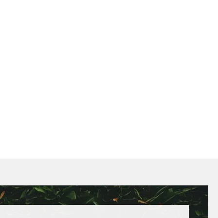
hni si aplikaci a užij si: