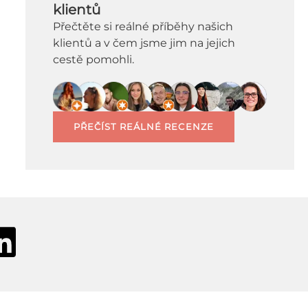
klientů
Přečtěte si reálné příběhy našich
klientů a v čem jsme jim na jejich
cestě pomohli.
PŘEČÍST REÁLNÉ RECENZE