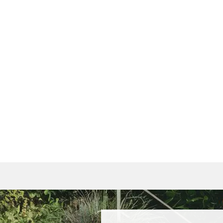
wis
celému obsahu webu a přináší řadu užitečných funkcí. Stá
ení.
í.
a další.
ndu!