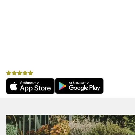
Mobilní aplikace CZECHKi
Mobilní aplikace CZECHKiwis nabízí pohodlný přístup k 
Praktické tipy na cestu
– články, itineráře a doporuč
Komunitní chat
– spoj se s cestovateli ve svém okol
Výhodné nabídky
– letenky, pojištění, půjčovny aut 
Nepostradatelný pomocník na cestu po Novém Zéla
Hodnocení
4,8