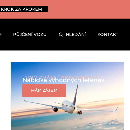
 KROK ZA KROKEM
M
PŮJČENÍ VOZU
HLEDÁNÍ
KONTAKT
INDIVIDUÁLNÍ PORADENSTVÍ
Nabídka výhodných letenek
MÁM ZÁJEM