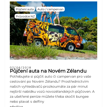
Půjčení auta
Auto / campervan
Průvodce NZ
02/06/2018
Půjčení auta na Novém Zélandu
Potřebujete si půjčit auto či campervan pro vaše
cestování po Novém Zélandu? Prostřednictvím
našich vyhledávačů prozkoumáte za pár minut
nejširší nabídku vozů novozélandských půjčoven. A
za ušetřené peníze můžete třeba skočit bungee
nebo plavat s delfíny