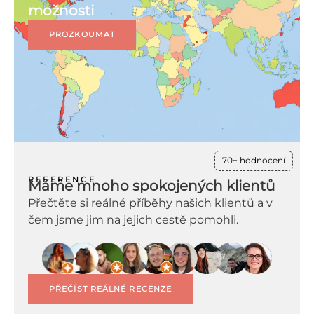
možnosti
PROZKOUMAT
70+ hodnocení
REFERENCE
Máme mnoho spokojených klientů
Přečtěte si reálné příběhy našich klientů a v
čem jsme jim na jejich cestě pomohli.
PŘEČÍST REÁLNÉ RECENZE