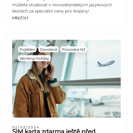
můžete studovat v novozélandských jazykových
školách za speciální ceny pro krajany!
PŘEČÍST
Pojištění
Dovolená
Průvodce NZ
Working Holiday
02/02/2024
SIM karta zdarma ještě před