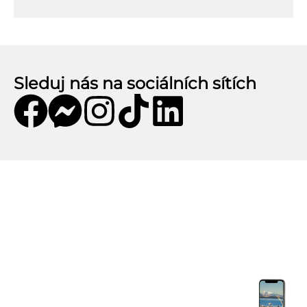
Sleduj nás na sociálních sítích
Mobilní aplikace CZECHKiwis
Mobilní aplikace CZECHKiwis nabízí pohodlný
přístup k celému obsahu webu a přináší řadu
užitečných funkcí. Stáhni si aplikaci a užij si:
Praktické tipy na cestu
– články, itineráře a
doporučení.