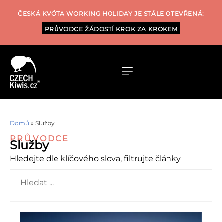
ČESKÁ KVÓTA WORKING HOLIDAY JE STÁLE OTEVŘENÁ:
PRŮVODCE ŽÁDOSTÍ KROK ZA KROKEM
Domů
»
Služby
PRŮVODCE
Služby
Hledejte dle klíčového slova, filtrujte články