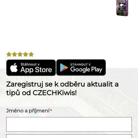
Komunitní chat
– spoj se s cestovateli ve svém
okolí.
Výhodné nabídky
– letenky, pojištění, půjčovny
aut a další.
Nepostradatelný pomocník na cestu po Novém
Zélandu!
Hodnocení
4,8
Zaregistruj se k odběru aktualit a
tipů od CZECHKiwis!
Jméno a příjmení
*