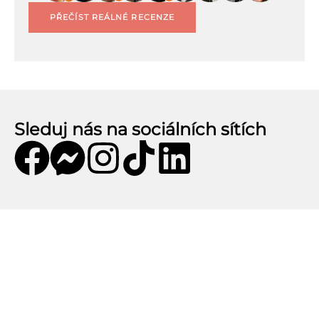
PŘEČÍST REÁLNÉ RECENZE
Sleduj nás na sociálních sítích
Mobilní aplikace CZECHKiwis
Mobilní aplikace CZECHKiwis nabízí pohodlný
přístup k celému obsahu webu a přináší řadu
užitečných funkcí. Stáhni si aplikaci a užij si: