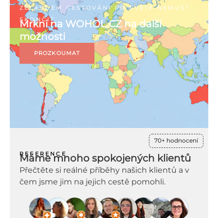
ZÉLANDEM CESTOVÁNÍ PO SVĚTĚ NEMUSÍ
SKONČIT
Mrkni na WOHOL.CZ na další
možnosti
PROZKOUMAT
70+ hodnocení
REFERENCE
Máme mnoho spokojených klientů
Přečtěte si reálné příběhy našich klientů a v
čem jsme jim na jejich cestě pomohli.