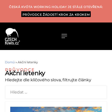
ČESKÁ KVÓTA WORKING HOLIDAY JE STÁLE OTEVŘENÁ:
PRŮVODCE ŽÁDOSTÍ KROK ZA KROKEM
Domů
»
Akční letenky
PRŮVODCE
Akční letenky
Hledejte dle klíčového slova, filtrujte články