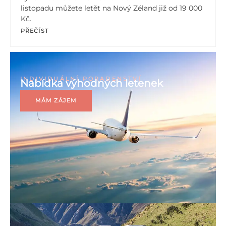
listopadu můžete letět na Nový Zéland již od 19 000
Kč.
PŘEČÍST
INDIVIDUÁLNÍ PORADENSTVÍ
Nabídka výhodných letenek
MÁM ZÁJEM