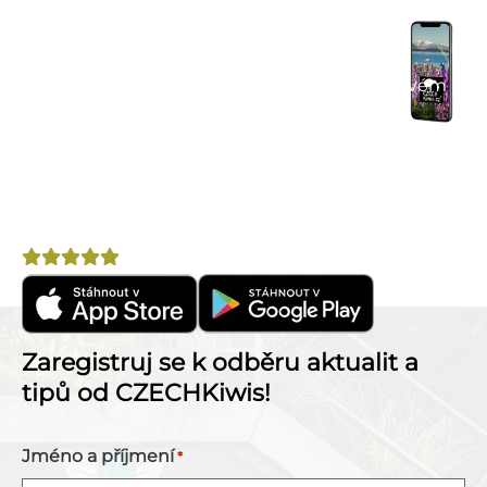
Praktické tipy na cestu
– články, itineráře a
doporučení.
Komunitní chat
– spoj se s cestovateli ve svém
okolí.
Výhodné nabídky
– letenky, pojištění, půjčovny
aut a další.
Nepostradatelný pomocník na cestu po Novém
Zélandu!
Hodnocení
4,8
Zaregistruj se k odběru aktualit a
tipů od CZECHKiwis!
Jméno a příjmení
*