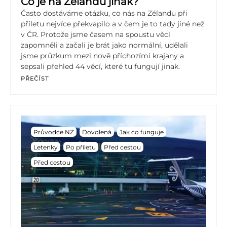
Co je na Zélandu jinak?
Často dostáváme otázku, co nás na Zélandu při
příletu nejvíce překvapilo a v čem je to tady jiné než
v ČR. Protože jsme časem na spoustu věcí
zapomněli a začali je brát jako normální, udělali
jsme průzkum mezi nově příchozími krajany a
sepsali přehled 44 věcí, které tu fungují jinak.
PŘEČÍST
Průvodce NZ
Dovolená
Jak co funguje
Letenky
Po příletu
Před cestou
Před cestou