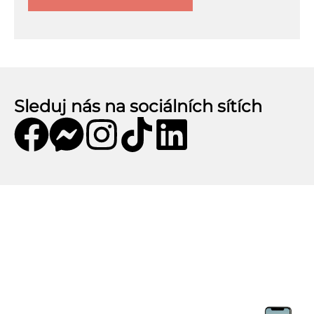
Sleduj nás na sociálních sítích
Mobilní aplikace CZECHKiwis
Mobilní aplikace CZECHKiwis nabízí pohodlný
přístup k celému obsahu webu a přináší řadu
užitečných funkcí. Stáhni si aplikaci a užij si: