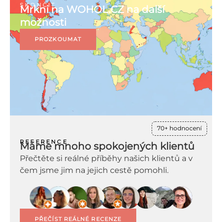
SKONČIT
Mrkni na WOHOL.CZ na další
možnosti
PROZKOUMAT
70+ hodnocení
REFERENCE
Máme mnoho spokojených klientů
Přečtěte si reálné příběhy našich klientů a v
čem jsme jim na jejich cestě pomohli.
PŘEČÍST REÁLNÉ RECENZE