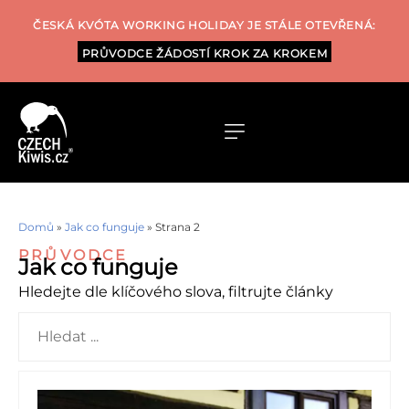
ČESKÁ KVÓTA WORKING HOLIDAY JE STÁLE OTEVŘENÁ:
PRŮVODCE ŽÁDOSTÍ KROK ZA KROKEM
Domů
»
Jak co funguje
»
Strana 2
PRŮVODCE
Jak co funguje
Hledejte dle klíčového slova, filtrujte články