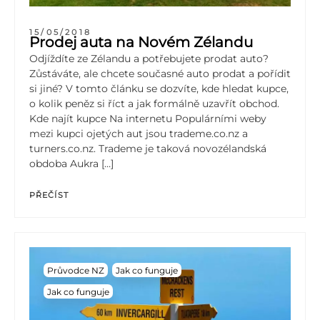
15/05/2018
Prodej auta na Novém Zélandu
Odjíždíte ze Zélandu a potřebujete prodat auto?
Zůstáváte, ale chcete současné auto prodat a pořídit
si jiné? V tomto článku se dozvíte, kde hledat kupce,
o kolik peněz si říct a jak formálně uzavřít obchod.
Kde najít kupce Na internetu Populárními weby
mezi kupci ojetých aut jsou trademe.co.nz a
turners.co.nz. Trademe je taková novozélandská
obdoba Aukra […]
PŘEČÍST
Průvodce NZ
Jak co funguje
Jak co funguje