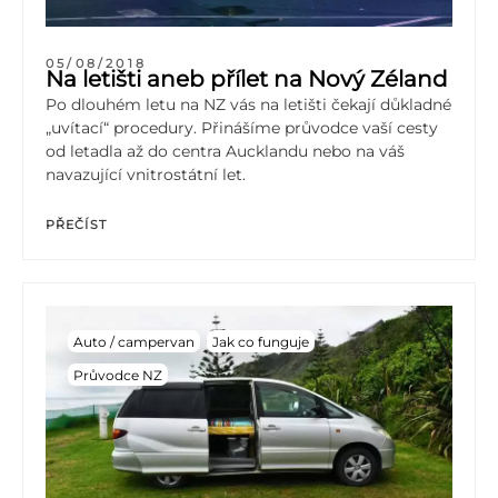
05/08/2018
Na letišti aneb přílet na Nový Zéland
Po dlouhém letu na NZ vás na letišti čekají důkladné
„uvítací“ procedury. Přinášíme průvodce vaší cesty
od letadla až do centra Aucklandu nebo na váš
navazující vnitrostátní let.
PŘEČÍST
Auto / campervan
Jak co funguje
Průvodce NZ