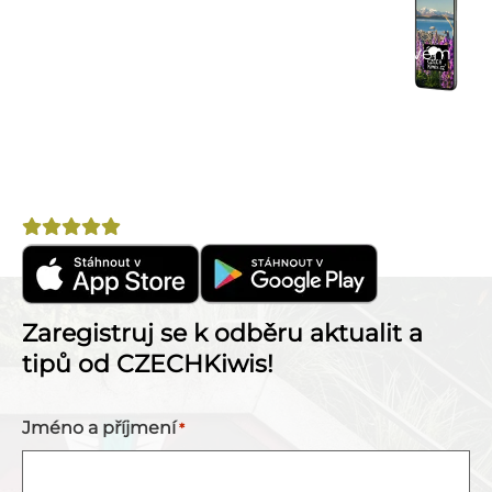
Praktické tipy na cestu
– články, itineráře a
doporučení.
Komunitní chat
– spoj se s cestovateli ve svém
okolí.
Výhodné nabídky
– letenky, pojištění, půjčovny
aut a další.
Nepostradatelný pomocník na cestu po Novém
Zélandu!
Hodnocení
4,8
Zaregistruj se k odběru aktualit a
tipů od CZECHKiwis!
Jméno a příjmení
*