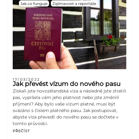
Jak co funguje
Zajímavosti a reportáže
17/03/2022
Jak převést vízum do nového pasu
Získali jste novozélandská víza a následně jste ztratili
pas, vypršela vám jeho platnost nebo jste změnili
příjmení? Aby bylo vaše vízum platné, musí být
svázáno s číslem platného pasu. Jak postupovat,
abyste víza převedli do nového pasu se dočtete v
tomto průvodci.
PŘEČÍST