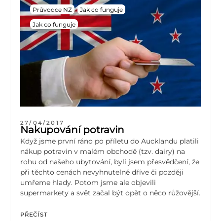
Průvodce NZ
Jak co funguje
Jak co funguje
27/04/2017
Nakupování potravin
Když jsme první ráno po příletu do Aucklandu platili
nákup potravin v malém obchodě (tzv. dairy) na
rohu od našeho ubytování, byli jsem přesvědčení, že
při těchto cenách nevyhnutelně dříve či později
umřeme hlady. Potom jsme ale objevili
supermarkety a svět začal být opět o něco růžovější.
PŘEČÍST