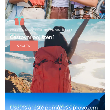
ZDARMA NOVOZÉLANDSKÁ SIM KARTA
ROČNÍ
Cestovní pojištění
CHCI TO
REZERVUJ AKTIVITY NA ZÉLANDU
Ušetříš a ještě pomůžeš s provozem