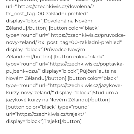
url=“ https://czechkiwis.cz/dovolena/?
tx_post_tag=00-zakladni-prehled“
display=“block“]Dovolená na Novém
Zélandu[/button] [button color=“black“
type=“round“ url=“ https://czechkiwis.cz/pruvodce-
novy-zeland/?tx_post_tag=00-zakladni-prehled“
display=“block“]Průvodce Novým
Zélandem[/button] [button color=“black“
type=“round“ url=“https://czechkiwis.cz/poptavka-
pujceni-vozu/“ display=“block“]Půjčení auta na
Novém Zélandu[/button] [button color=“black“
type=“round“ url=“https://czechkiwis.cz/jazykove-
kurzy-novy-zeland/“ display=“block“]Studium a
jazykové kurzy na Novém Zélandu[/button]
[button color=“black“ type=“round“
url=“https://czechkiwis.cz/trajekt/“
display=“block“]Trajekt[/button]