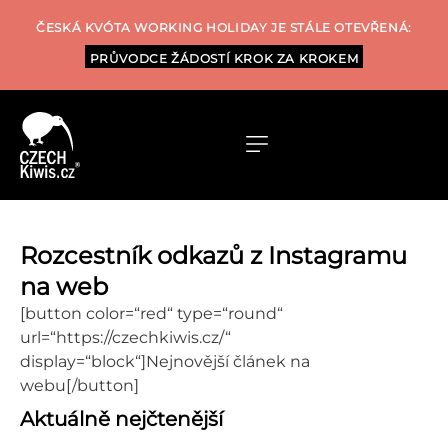
ČESKÁ KVÓTA WORKING HOLIDAY JE STÁLE OTEVŘENÁ:
PRŮVODCE ŽÁDOSTÍ KROK ZA KROKEM
Rozcestník odkazů z Instagramu
na web
[button color=“red“ type=“round“
url=“https://czechkiwis.cz/“
display=“block“]Nejnovější článek na
webu[/button]
Aktuálně nejčtenější