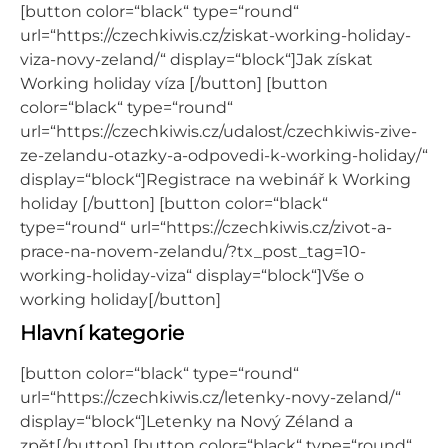
[button color=“black“ type=“round“
url=“https://czechkiwis.cz/ziskat-working-holiday-
viza-novy-zeland/“ display=“block“]Jak získat
Working holiday víza [/button] [button
color=“black“ type=“round“
url=“https://czechkiwis.cz/udalost/czechkiwis-zive-
ze-zelandu-otazky-a-odpovedi-k-working-holiday/“
display=“block“]Registrace na webinář k Working
holiday [/button] [button color=“black“
type=“round“ url=“https://czechkiwis.cz/zivot-a-
prace-na-novem-zelandu/?tx_post_tag=10-
working-holiday-viza“ display=“block“]Vše o
working holiday[/button]
Hlavní kategorie
[button color=“black“ type=“round“
url=“https://czechkiwis.cz/letenky-novy-zeland/“
display=“block“]Letenky na Nový Zéland a
zpět[/button] [button color=“black“ type=“round“