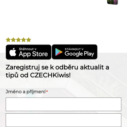
okolí.
Výhodné nabídky
– letenky, pojištění, půjčovny
aut a další.
Nepostradatelný pomocník na cestu po Novém
Zélandu!
Hodnocení
4,8
Zaregistruj se k odběru aktualit a
tipů od CZECHKiwis!
Jméno a příjmení
*