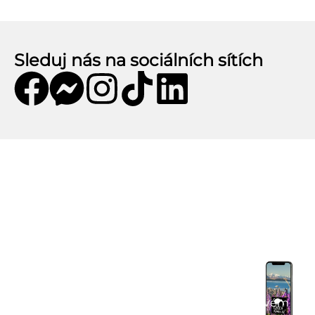
Sleduj nás na sociálních sítích
Mobilní aplikace CZECHKiwis
Mobilní aplikace CZECHKiwis nabízí pohodlný
přístup k celému obsahu webu a přináší řadu
užitečných funkcí. Stáhni si aplikaci a užij si:
Praktické tipy na cestu
– články, itineráře a
doporučení.
Komunitní chat
– spoj se s cestovateli ve svém