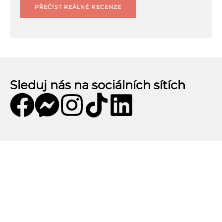
PŘEČÍST REÁLNÉ RECENZE
Sleduj nás na sociálních sítích
Mobilní aplikace CZECHKiwis
Mobilní aplikace CZECHKiwis nabízí pohodlný
přístup k celému obsahu webu a přináší řadu
užitečných funkcí. Stáhni si aplikaci a užij si: