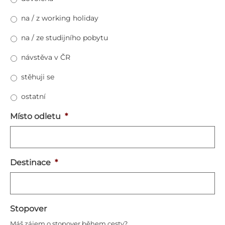
na / z working holiday
na / ze studijního pobytu
návstěva v ČR
stěhuji se
ostatní
Místo odletu
*
Destinace
*
Stopover
Máš zájem o stopover během cesty?