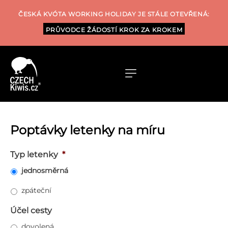
ČESKÁ KVÓTA WORKING HOLIDAY JE STÁLE OTEVŘENÁ:
PRŮVODCE ŽÁDOSTÍ KROK ZA KROKEM
Poptávky letenky na míru
Typ letenky
*
jednosměrná
zpáteční
Účel cesty
dovolená