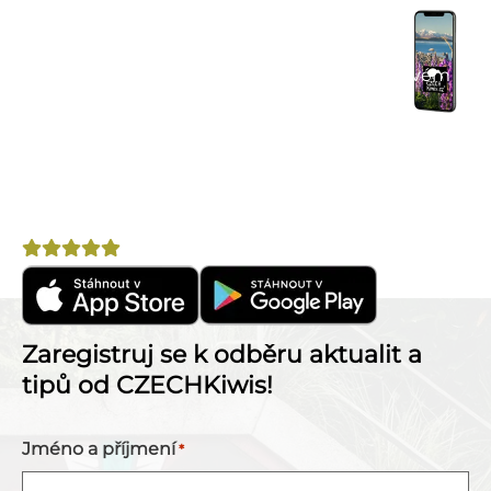
Praktické tipy na cestu
– články, itineráře a
doporučení.
Komunitní chat
– spoj se s cestovateli ve svém
okolí.
Výhodné nabídky
– letenky, pojištění, půjčovny
aut a další.
Nepostradatelný pomocník na cestu po Novém
Zélandu!
Hodnocení
4,8
Zaregistruj se k odběru aktualit a
tipů od CZECHKiwis!
Jméno a příjmení
*