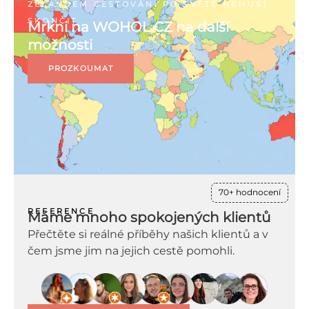
ZÉLANDEM CESTOVÁNÍ PO SVĚTĚ NEMUSÍ
SKONČIT
Mrkni na WOHOL.CZ na další
možnosti
PROZKOUMAT
70+ hodnocení
REFERENCE
Máme mnoho spokojených klientů
Přečtěte si reálné příběhy našich klientů a v
čem jsme jim na jejich cestě pomohli.