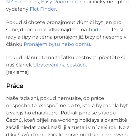
NZ Flatmates
,
Easy Roommate
a graficky ne úplně
vydařený
Flat Finder
.
Pokud si chcete pronajmout dům či byt jen pro
sebe, dobrou nabídku najdete na
Trademe
. Další
rady a tipy na téma pronájem již brzy přineseme v
článku
Pronájem bytu nebo domu
.
Pokud plánujete na začátku cestovat, přečtěte si
náš článek
Ubytování na cestách
.
[reklama]
Práce
Naše rada zní, pokud nemusíte, do práce
nespěchejte. Alespoň ne do té, která by mohla být
trvalejšího charakteru. Potkali jsme se s řadou
Čechů, kteří přijeli na working holidays a okamžitě
začali hledat práci. Našli ji a zůstali v ní celý rok. No a
díky / kvůli tomu začali teprve před koncem svých