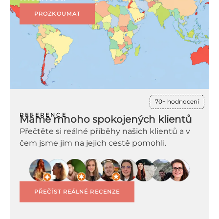
PROZKOUMAT
70+ hodnocení
REFERENCE
Máme mnoho spokojených klientů
Přečtěte si reálné příběhy našich klientů a v
čem jsme jim na jejich cestě pomohli.
PŘEČÍST REÁLNÉ RECENZE