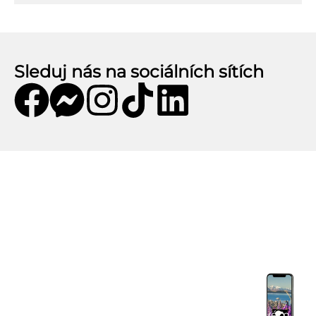
Sleduj nás na sociálních sítích
Mobilní aplikace CZECHKiwis
Mobilní aplikace CZECHKiwis nabízí pohodlný
přístup k celému obsahu webu a přináší řadu
užitečných funkcí. Stáhni si aplikaci a užij si:
Praktické tipy na cestu
– články, itineráře a
doporučení.
Komunitní chat
– spoj se s cestovateli ve svém