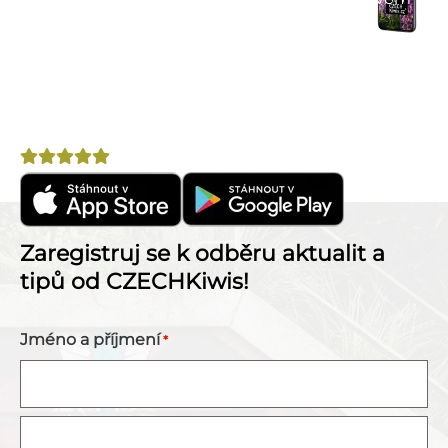
okolí.
Výhodné nabídky
– letenky, pojištění, půjčovny
aut a další.
Nepostradatelný pomocník na cestu po Novém
Zélandu!
Hodnocení
4,8
Zaregistruj se k odběru aktualit a
tipů od CZECHKiwis!
Jméno a příjmení
*