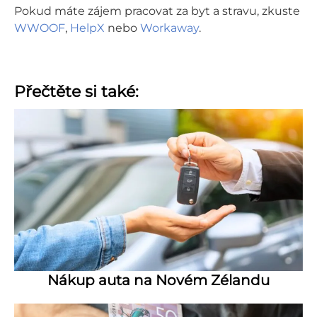
Pokud máte zájem pracovat za byt a stravu, zkuste
WWOOF
,
HelpX
nebo
Workaway
.
Přečtěte si také:
Nákup auta na Novém Zélandu