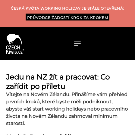
ČESKÁ KVÓTA WORKING HOLIDAY JE STÁLE OTEVŘENÁ:
PRŮVODCE ŽÁDOSTÍ KROK ZA KROKEM
Jedu na NZ žít a pracovat: Co
zařídit po příletu
Vítejte na Novém Zélandu. Přinášíme vám přehled
prvních kroků, které byste měli podniknout,
abyste váš start working holidays nebo pracovního
života na Novém Zélandu zahrnoval minimum
starostí.