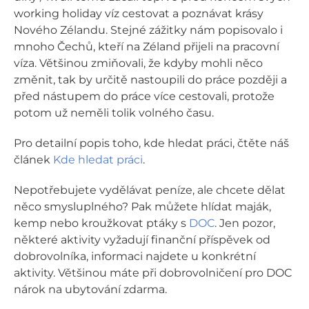
working holiday víz cestovat a poznávat krásy
Nového Zélandu. Stejné zážitky nám popisovalo i
mnoho Čechů, kteří na Zéland přijeli na pracovní
víza. Většinou zmiňovali, že kdyby mohli něco
změnit, tak by určitě nastoupili do práce později a
před nástupem do práce více cestovali, protože
potom už neměli tolik volného času.
Pro detailní popis toho, kde hledat práci, čtěte náš
článek
Kde hledat práci
.
Nepotřebujete vydělávat peníze, ale chcete dělat
něco smysluplného? Pak můžete hlídat maják,
kemp nebo kroužkovat ptáky s
DOC
. Jen pozor,
některé aktivity vyžadují finanční příspěvek od
dobrovolníka, informaci najdete u konkrétní
aktivity. Většinou máte při dobrovolničení pro DOC
nárok na ubytování zdarma.