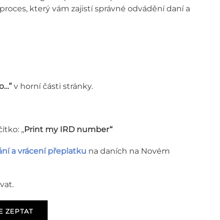
ý proces, který vám zajistí správné odvádění daní a
to…”
v horní části stránky.
ítko: „
Print my IRD number“
ní a vrácení přeplatku
na daních na Novém
vat.
E ZEPTAT