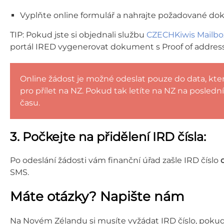
Vyplňte online formulář a nahrajte požadované do
TIP: Pokud jste si objednali službu
CZECHKiwis Mailbo
portál IRED vygenerovat dokument s Proof of addres
Online žádost je možné odeslat pouze do data, kter
pro přílet na NZ. Pokud tak letíte na NZ na poslední
času.
3. Počkejte na přidělení IRD čísla:
Po odeslání žádosti vám finanční úřad zašle IRD číslo
SMS.
Máte otázky? Napište nám
Na Novém Zélandu si musíte vyžádat IRD číslo, pokud 