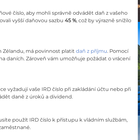
ňové číslo, aby mohli správně odvádět daň z vašeho
tovali vyšší daňovou sazbu
45 %
, což by výrazně snížilo
m Zélandu, má povinnost platit
daň z příjmu
. Pomocí
tili na daních. Zároveň vám umožňuje požádat o vrácení
ce vyžadují vaše IRD číslo při zakládání účtu nebo při
ádět daně z úroků a dividend.
usíte použít IRD číslo k přístupu k vládním službám,
ezaměstnané.