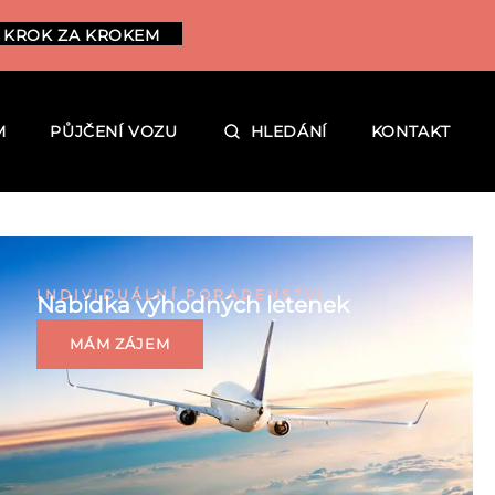
 KROK ZA KROKEM
M
PŮJČENÍ VOZU
HLEDÁNÍ
KONTAKT
INDIVIDUÁLNÍ PORADENSTVÍ
Nabídka výhodných letenek
MÁM ZÁJEM