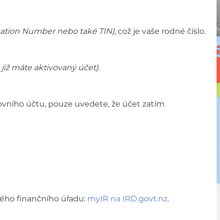
ication Number nebo také TIN)
, což je vaše rodné číslo.
již máte aktivovaný účet).
kovního účtu, pouze uvedete, že účet zatím
kého finančního úřadu:
myIR na IRD.govt.nz
.