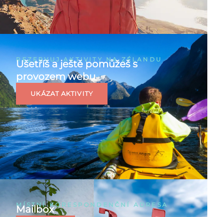
REZERVUJ AKTIVITY NA ZÉLANDU
Ušetříš a ještě pomůžeš s
provozem webu
UKÁZAT AKTIVITY
MÍSTNÍ KORESPONDENČNÍ ADRESA
Mailbox