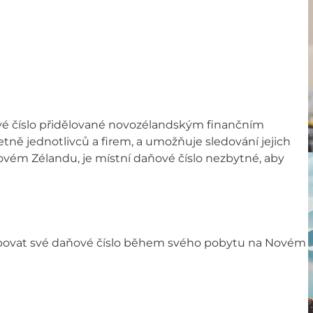
vé číslo přidělované novozélandským finančním
etně jednotlivců a firem, a umožňuje sledování jejich
vém Zélandu, je místní daňové číslo nezbytné, aby
řebovat své daňové číslo během svého pobytu na Novém