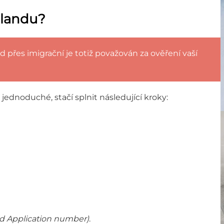
élandu?
přes imigrační je totiž považován za ověření vaší
jednoduché, stačí splnit následující kroky:
d Application number)
.