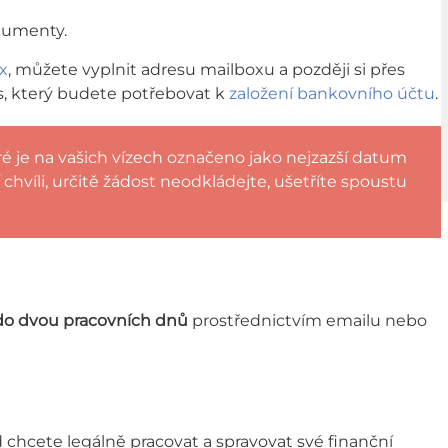
kumenty.
x
, můžete vyplnit adresu mailboxu a později si přes
s, který budete potřebovat k
založení bankovního účtu
.
é je na vašich vízech označeno jako nejzazší datum
 chvíli, určitě žádost neodkládejte, ušetříte spoustu
do dvou pracovních dnů
prostřednictvím emailu nebo
chcete legálně pracovat a spravovat své finanční