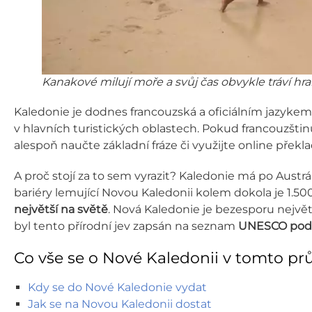
Kanakové milují moře a svůj čas obvykle tráví hra
Kaledonie je dodnes francouzská a oficiálním jazykem
v hlavních turistických oblastech. Pokud francouzšti
alespoň naučte základní fráze či využijte online překla
A proč stojí za to sem vyrazit? Kaledonie má po Austrál
bariéry lemující Novou Kaledonii kolem dokola je 1.5
největší na světě
. Nová Kaledonie je bezesporu nejvě
byl tento přírodní jev zapsán na seznam
UNESCO pod 
Co vše se o Nové Kaledonii v tomto pr
Kdy se do Nové Kaledonie vydat
Jak se na Novou Kaledonii dostat