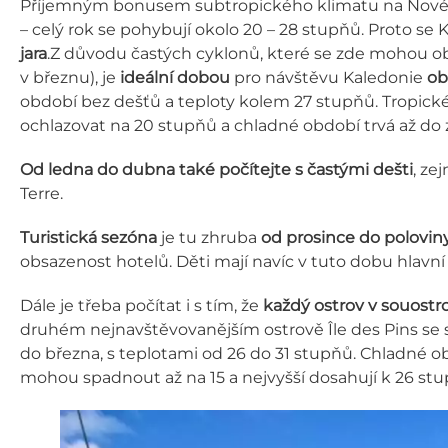
Příjemným bonusem subtropického klimatu na Nové 
– celý rok se pohybují okolo 20 – 28 stupňů. Proto se
jara
.
Z důvodu častých cyklonů, které se zde mohou obj
v březnu), je
ideální dobou
pro návštěvu Kaledonie
ob
období bez dešťů a teploty kolem 27 stupňů. Tropické 
ochlazovat na 20 stupňů a chladné období trvá až do z
Od ledna do dubna také počítejte s častými dešti
, ze
Terre.
Turistická sezóna
je tu zhruba
od prosince do polovin
obsazenost hotelů. Děti mají navíc v tuto dobu hlavní p
Dále je třeba počítat i s tím, že
každý ostrov v souostro
druhém nejnavštěvovanějším ostrově Île des Pins se stř
do března, s teplotami od 26 do 31 stupňů. Chladné ob
mohou spadnout až na 15 a nejvyšší dosahují k 26 st