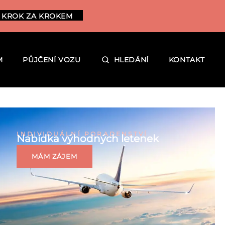
 KROK ZA KROKEM
M
PŮJČENÍ VOZU
HLEDÁNÍ
KONTAKT
INDIVIDUÁLNÍ PORADENSTVÍ
Nabídka výhodných letenek
MÁM ZÁJEM