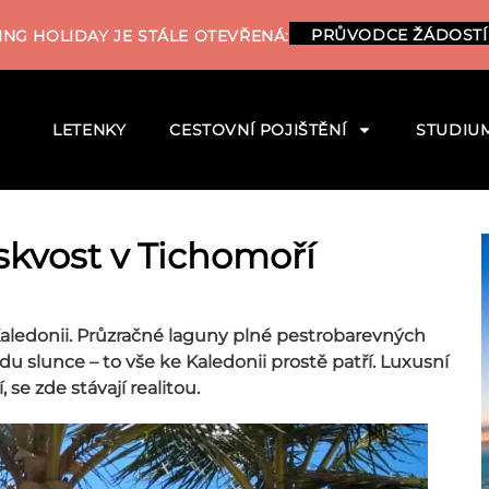
PRŮVODCE ŽÁDOSTÍ
NG HOLIDAY JE STÁLE OTEVŘENÁ:
LETENKY
CESTOVNÍ POJIŠTĚNÍ
STUDIU
skvost v Tichomoří
Kaledonii. Průzračné laguny plné pestrobarevných
du slunce – to vše ke Kaledonii prostě patří. Luxusní
 se zde stávají realitou.