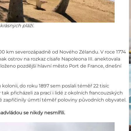
rásných pláží.
.500 km severozápadně od Nového Zélandu. V roce 1774
ak ostrov na rozkaz císaře Napoleona III. anektovala
založeno pozdější hlavní město Port de France, dnešní
kolonii, do roku 1897 sem poslali téměř 22 tisíc
tak přicházeli za prací i lidé z okolních francouzských
ré zapříčinily úmrtí téměř poloviny původních obyvatel.
nadvládou se nikdy nesmířili.