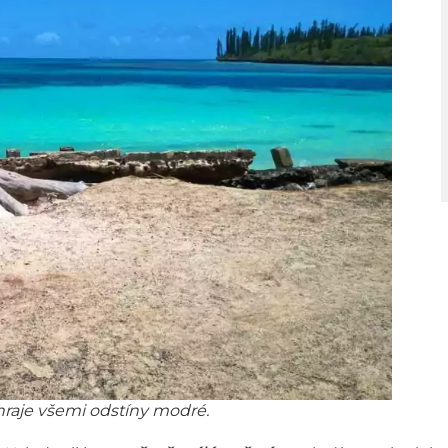
 hraje všemi odstíny modré.