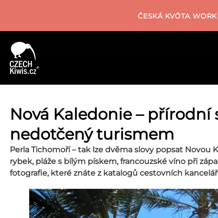
ČESKÁ KVÓTA WORKI
Nová Kaledonie – přírodní 
nedotčený turismem
Perla Tichomoří – tak lze dvěma slovy popsat Novou 
rybek, pláže s bílým pískem, francouzské víno při zápa
fotografie, které znáte z katalogů cestovních kanceláří,