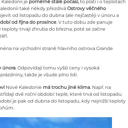
Kaledonii je
poměrně stálé počasí,
to platí i o teplotách
 Kaledonii také někdy přezdívá
Ostrovy věčného
evit od listopadu do dubna (ale nejčastěji v únoru a
dobí
od října do prosince
. V tuto dobu zde panuje
teploty trvají zhruba do března, poté se začne
áří.
jména na východní straně hlavního ostrova Grande
y února
. Odpovídají tomu vyšší ceny i vysoká
rázdniny, takže je všude plno lidí.
ví
Nové Kaledonie
má trochu jiné klima
. Např. na
ídají dvě roční období: teplé, které trvá od listopadu
dobí je pak od dubna do listopadu, kdy nejnižší teploty
upňům.