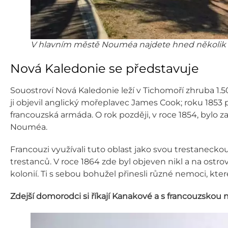
V hlavním městě Nouméa najdete hned několik k
Nová Kaledonie se představuje
Souostroví Nová Kaledonie leží v Tichomoří zhruba 1
ji objevil anglický mořeplavec James Cook; roku 1853 p
francouzská armáda. O rok později, v roce 1854, bylo 
Nouméa.
Francouzi využívali tuto oblast jako svou trestaneckou 
trestanců. V roce 1864 zde byl objeven nikl a na ostrov 
kolonií. Ti s sebou bohužel přinesli různé nemoci, kte
Zdejší domorodci si říkají Kanakové a s francouzskou 