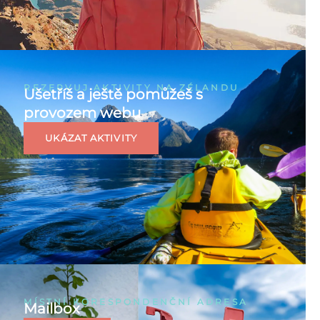
REZERVUJ AKTIVITY NA ZÉLANDU
Ušetříš a ještě pomůžeš s
provozem webu
UKÁZAT AKTIVITY
MÍSTNÍ KORESPONDENČNÍ ADRESA
Mailbox