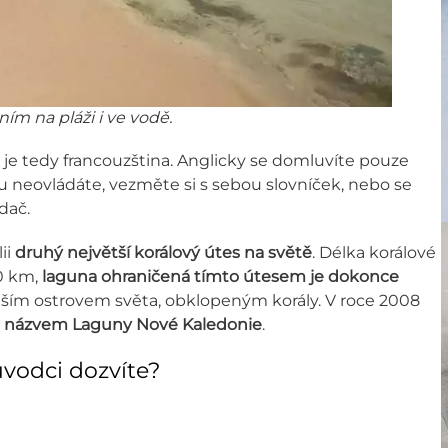
ním na pláži i ve vodě.
 je tedy francouzština. Anglicky se domluvíte pouze
nu neovládáte, vezměte si s sebou slovníček, nebo se
dač.
ii
druhý největší korálový útes na světě
. Délka korálové
00 km,
laguna ohraničená tímto útesem je dokonce
tším ostrovem světa, obklopeným korály. V roce 2008
názvem Laguny Nové Kaledonie
.
ůvodci dozvíte?