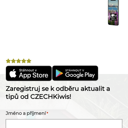
Praktické tipy na cestu
– články, itineráře a
doporučení.
Komunitní chat
– spoj se s cestovateli ve svém
okolí.
Výhodné nabídky
– letenky, pojištění, půjčovny
aut a další.
Nepostradatelný pomocník na cestu po Novém
Zélandu!
Hodnocení
4,8
Zaregistruj se k odběru aktualit a
tipů od CZECHKiwis!
Jméno a příjmení
*