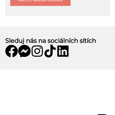
PŘEČÍST REÁLNÉ RECENZE
Sleduj nás na sociálních sítích
Mobilní aplikace CZECHKiwis
Mobilní aplikace CZECHKiwis nabízí pohodlný
přístup k celému obsahu webu a přináší řadu
užitečných funkcí. Stáhni si aplikaci a užij si: