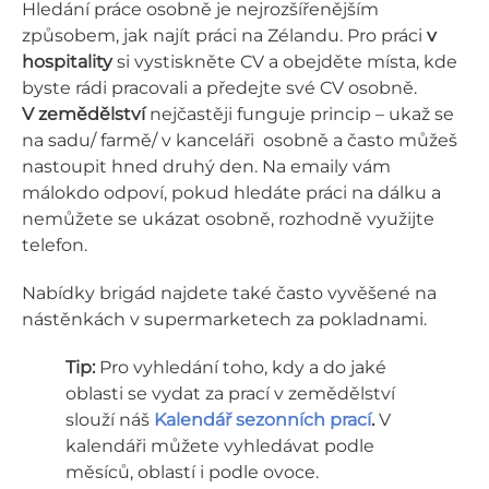
Hledání práce osobně je nejrozšířenějším
způsobem, jak najít práci na Zélandu. Pro práci
v
hospitality
si vystiskněte CV a obejděte místa, kde
byste rádi pracovali a předejte své CV osobně.
V zemědělství
nejčastěji funguje princip – ukaž se
na sadu/ farmě/ v kanceláři osobně a často můžeš
nastoupit hned druhý den. Na emaily vám
málokdo odpoví, pokud hledáte práci na dálku a
nemůžete se ukázat osobně, rozhodně využijte
telefon.
Nabídky brigád najdete také často vyvěšené na
nástěnkách v supermarketech za pokladnami.
Tip:
Pro vyhledání toho, kdy a do jaké
oblasti se vydat za prací v zemědělství
slouží náš
Kalendář sezonních prací
.
V
kalendáři můžete vyhledávat podle
měsíců, oblastí i podle ovoce.