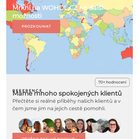
SKONČIT
Mrkni na WOHOL.CZ na další
možnosti
PROZKOUMAT
70+ hodnocení
REFERENCE
Máme mnoho spokojených klientů
Přečtěte si reálné příběhy našich klientů a v
čem jsme jim na jejich cestě pomohli.