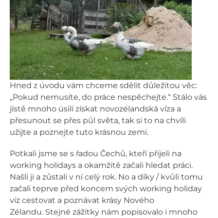
Hned z úvodu vám chceme sdělit důležitou věc:
„Pokud nemusíte, do práce nespěchejte.“ Stálo vás
jistě mnoho úsilí získat novozélandská víza a
přesunout se přes půl světa, tak si to na chvíli
užijte a poznejte tuto krásnou zemi.
Potkali jsme se s řadou Čechů, kteří přijeli na
working holidays a okamžitě začali hledat práci.
Našli ji a zůstali v ní celý rok. No a díky / kvůli tomu
začali teprve před koncem svých working holiday
víz cestovat a poznávat krásy Nového
Zélandu. Stejné zážitky nám popisovalo i mnoho