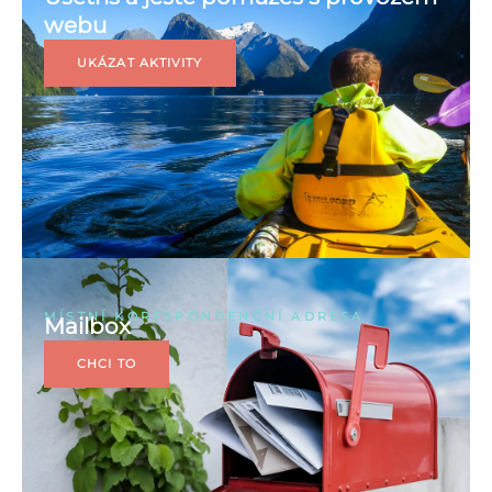
webu
UKÁZAT AKTIVITY
MÍSTNÍ KORESPONDENČNÍ ADRESA
Mailbox
CHCI TO