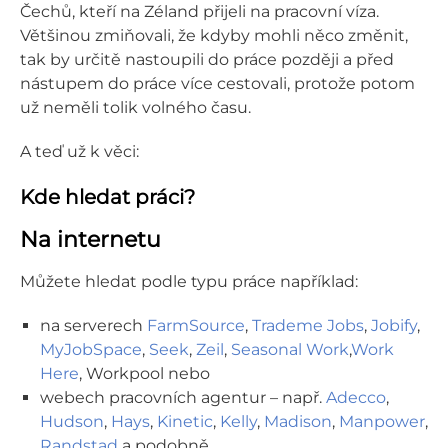
Čechů, kteří na Zéland přijeli na pracovní víza.
Většinou zmiňovali, že kdyby mohli něco změnit,
tak by určitě nastoupili do práce později a před
nástupem do práce více cestovali, protože potom
už neměli tolik volného času.
A teď už k věci:
Kde hledat práci?
Na internetu
Můžete hledat podle typu práce například:
na serverech
FarmSource
,
Trademe Jobs
,
Jobify
,
MyJobSpace
,
Seek
,
Zeil
,
Seasonal Work
,
Work
Here
, Workpool nebo
webech pracovních agentur – např.
Adecco
,
Hudson
,
Hays
,
Kinetic
,
Kelly
,
Madison
,
Manpower
,
Randstad
a podobně.