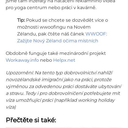
jsme tam inzeráty na natáčení reklamního videa
pro yoga centrum nebo práci v kavárně.
Tip:
Pokud se chcete se dozvědět více o
možnosti wwoofingu na Novém
Zélandu, pak čtěte náš čánek
WWOOF:
Zažijte Nový Zéland očima místních
Obdobně funguje také mezinárodní projekt
Workaway.info
nebo
Helpx.net
Upozornění: Na tento typ dobrovolnictví nahlíží
novozélandské imigrační jako na práci, protože
výměnou za odvedenou práci dostáváte ubytování
a stravu. Tedy i pro dobrovolničení potřebujete mít
víza umožňující práci
(nap
říklad working holiday
víza
)
Přečtěte si také: