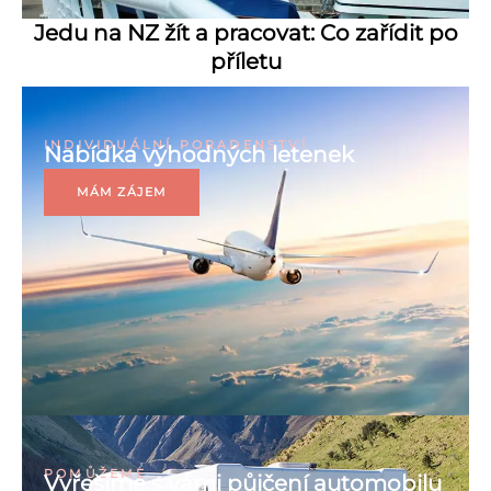
Jedu na NZ žít a pracovat: Co zařídit po
příletu
INDIVIDUÁLNÍ PORADENSTVÍ
Nabídka výhodných letenek
MÁM ZÁJEM
POMŮŽEME
Vyřešíme s vámi půjčení automobilu