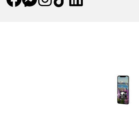
Mobilní aplikace CZECHKiwis
Mobilní aplikace CZECHKiwis nabízí pohodlný
přístup k celému obsahu webu a přináší řadu
užitečných funkcí. Stáhni si aplikaci a užij si:
Praktické tipy na cestu
– články, itineráře a
doporučení.
Komunitní chat
– spoj se s cestovateli ve svém
okolí.
Výhodné nabídky
– letenky, pojištění, půjčovny
aut a další.
Nepostradatelný pomocník na cestu po Novém
Zélandu!