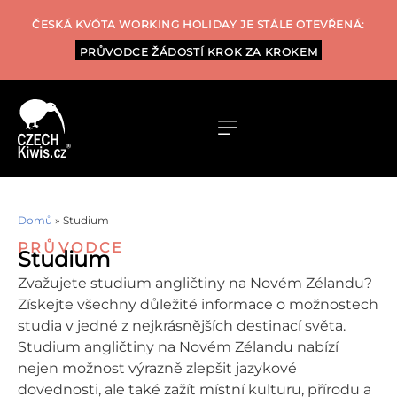
ČESKÁ KVÓTA WORKING HOLIDAY JE STÁLE OTEVŘENÁ:
PRŮVODCE ŽÁDOSTÍ KROK ZA KROKEM
Domů
»
Studium
PRŮVODCE
Studium
Zvažujete studium angličtiny na Novém Zélandu?
Získejte všechny důležité informace o možnostech
studia v jedné z nejkrásnějších destinací světa.
Studium angličtiny na Novém Zélandu nabízí
nejen možnost výrazně zlepšit jazykové
dovednosti, ale také zažít místní kulturu, přírodu a