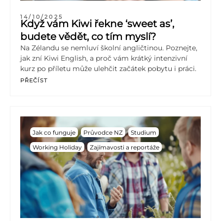
14/10/2025
Když vám Kiwi řekne ‘sweet as’,
budete vědět, co tím myslí?
Na Zélandu se nemluví školní angličtinou. Poznejte,
jak zní Kiwi English, a proč vám krátký intenzivní
kurz po příletu může ulehčit začátek pobytu i práci.
PŘEČÍST
Jak co funguje
Průvodce NZ
Studium
Working Holiday
Zajímavosti a reportáže