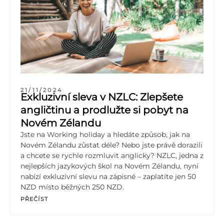
21/11/2024
Exkluzivní sleva v NZLC: Zlepšete
angličtinu a prodlužte si pobyt na
Novém Zélandu
Jste na Working holiday a hledáte způsob, jak na
Novém Zélandu zůstat déle? Nebo jste právě dorazili
a chcete se rychle rozmluvit anglicky? NZLC, jedna z
nejlepších jazykových škol na Novém Zélandu, nyní
nabízí exkluzivní slevu na zápisné – zaplatíte jen 50
NZD místo běžných 250 NZD.
PŘEČÍST