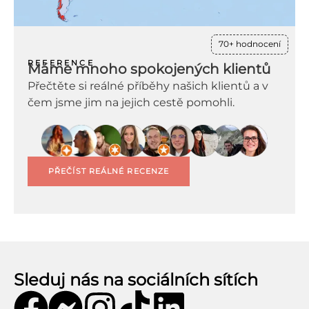
70+ hodnocení
REFERENCE
Máme mnoho spokojených klientů
Přečtěte si reálné příběhy našich klientů a v
čem jsme jim na jejich cestě pomohli.
PŘEČÍST REÁLNÉ RECENZE
Sleduj nás na sociálních sítích