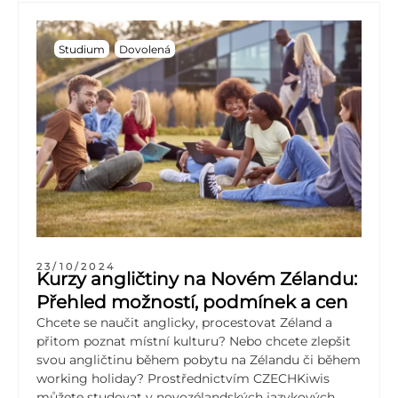
Studium
Dovolená
23/10/2024
Kurzy angličtiny na Novém Zélandu:
Přehled možností, podmínek a cen
Chcete se naučit anglicky, procestovat Zéland a
přitom poznat místní kulturu? Nebo chcete zlepšit
svou angličtinu během pobytu na Zélandu či během
working holiday? Prostřednictvím CZECHKiwis
můžete studovat v novozélandských jazykových