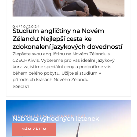
04/10/2024
Studium angličtiny na Novém
Zélandu: Nejlepší cesta ke
zdokonalení jazykových dovedností
Zlepšete svou angličtinu na Novém Zélandu s
CZECHKiwis. Vybereme pro vás ideální jazykový
kurz, zajistíme speciální ceny a podpoříme vás
během celého pobytu. Užijte si studium v
přírodních krásách Nového Zélandu.
PŘEČÍST
INDIVIDUÁLNÍ PORADENSTVÍ
Nabídka výhodných letenek
MÁM ZÁJEM