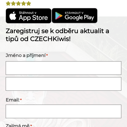
Hodnocení
4,8
Zaregistruj se k odběru aktualit a
tipů od CZECHKiwis!
Jméno a příjmení
*
Email:
*
Zajímá mě
*