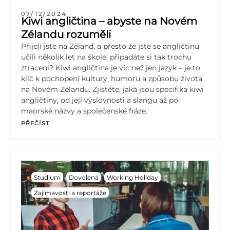
07/12/2024
Kiwi angličtina – abyste na Novém
Zélandu rozuměli
Přijeli jste na Zéland, a přesto že jste se angličtinu
učili několik let na škole, připadáte si tak trochu
ztraceni? Kiwi angličtina je víc než jen jazyk – je to
klíč k pochopení kultury, humoru a způsobu života
na Novém Zélandu. Zjistěte, jaká jsou specifika kiwi
angličtiny, od její výslovnosti a slangu až po
maorské názvy a společenské fráze.
PŘEČÍST
Studium
Dovolená
Working Holiday
Zajímavosti a reportáže