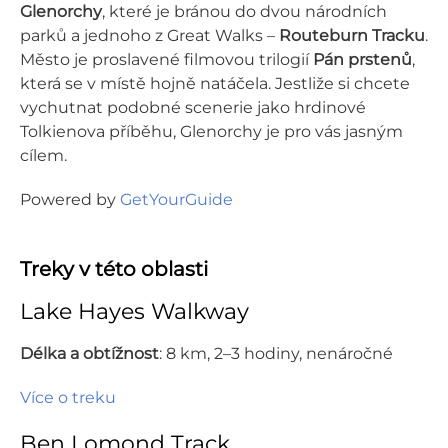
Glenorchy
, které je bránou do dvou národních
parků a jednoho z Great Walks –
Routeburn Tracku
.
Město je proslavené filmovou trilogií
Pán prstenů
,
která se v místě hojně natáčela. Jestliže si chcete
vychutnat podobné scenerie jako hrdinové
Tolkienova příběhu, Glenorchy je pro vás jasným
cílem.
Powered by
GetYourGuide
Treky v této oblasti
Lake Hayes Walkway
Délka a obtížnost
: 8 km,
2–3 hodiny, nenáročné
Více o treku
Ben Lomond Track