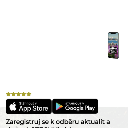
Mobilní aplikace CZECHKiwis
Mobilní aplikace CZECHKiwis nabízí pohodlný
přístup k celému obsahu webu a přináší řadu
užitečných funkcí. Stáhni si aplikaci a užij si:
Praktické tipy na cestu
– články, itineráře a
doporučení.
Komunitní chat
– spoj se s cestovateli ve svém
okolí.
Výhodné nabídky
– letenky, pojištění, půjčovny
aut a další.
Nepostradatelný pomocník na cestu po Novém
Zélandu!
Hodnocení
4,8
Zaregistruj se k odběru aktualit a