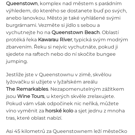
Queenstown
, komplex nad městem s parádním
výhledem, do kterého se dostanete buď po svých,
anebo lanovkou. Město je také vyhlášené svými
burgrárnami. Vezměte si jídlo s sebou a
vychutnejte ho na
Queenstown Beach
. Oblastí
protéká řeka
Kawarau River
, typická svým modrým
zbarvením. Řeku si nejvíc vychutnáte, pokud ji
sjedete na raftech nebo do ní skočíte bungee
jumping.
Jestliže jste v Queenstownu v zimě, skvělou
lyžovačku si užijete v lyžařském areálu
The
Remarkables
. Nezapomenutelným zážitkem
jsou
Wine Tours
, u kterých skvěle zrelaxujete.
Pokud vám však odpočinek nic neříká, můžete
víno vyměnit za
horské kolo
a sjet jednu z mnoha
tras, které oblast nabízí.
Asi 45 kilometrů za Queenstownem leží městečko