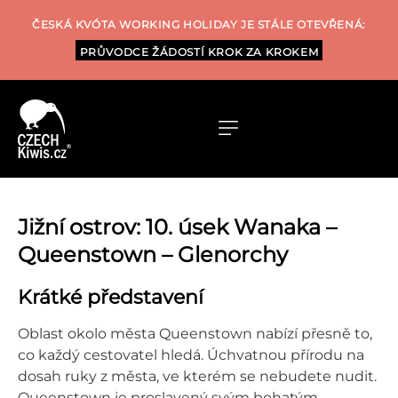
ČESKÁ KVÓTA WORKING HOLIDAY JE STÁLE OTEVŘENÁ:
PRŮVODCE ŽÁDOSTÍ KROK ZA KROKEM
Jižní ostrov: 10. úsek Wanaka –
Queenstown – Glenorchy
Krátké představení
Oblast okolo města Queenstown nabízí přesně to,
co každý cestovatel hledá. Úchvatnou přírodu na
dosah ruky z města, ve kterém se nebudete nudit.
Queenstown je proslavený svým bohatým