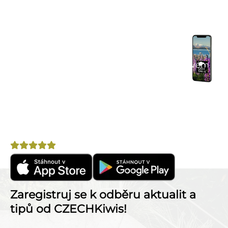
přístup k celému obsahu webu a přináší řadu
užitečných funkcí. Stáhni si aplikaci a užij si:
Praktické tipy na cestu
– články, itineráře a
doporučení.
Komunitní chat
– spoj se s cestovateli ve svém
okolí.
Výhodné nabídky
– letenky, pojištění, půjčovny
aut a další.
Nepostradatelný pomocník na cestu po Novém
Zélandu!
Hodnocení
4,8
Zaregistruj se k odběru aktualit a
tipů od CZECHKiwis!