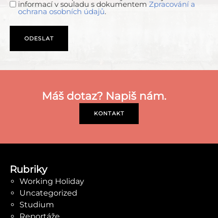
informací v souladu s dokumentem
Zpracování a
ochrana osobních údajů
.
Máš dotaz? Napiš nám.
KONTAKT
Rubriky
Working Holiday
Uncategorized
Studium
Reportáže