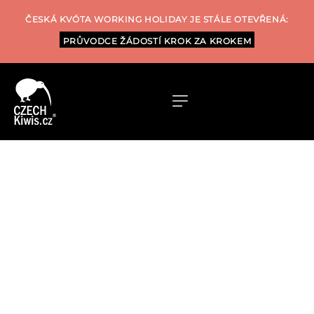
ČESKÁ KVÓTA WORKING HOLIDAY JE STÁLE OTEVŘENÁ:
PRŮVODCE ŽÁDOSTÍ KROK ZA KROKEM