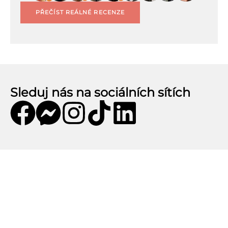
PŘEČÍST REÁLNÉ RECENZE
Sleduj nás na sociálních sítích
Mobilní aplikace CZECHKiwis
Mobilní aplikace CZECHKiwis nabízí pohodlný
přístup k celému obsahu webu a přináší řadu
užitečných funkcí. Stáhni si aplikaci a užij si: