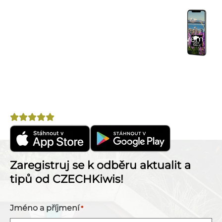
Praktické tipy na cestu
– články, itineráře a
doporučení.
Komunitní chat
– spoj se s cestovateli ve svém
okolí.
Výhodné nabídky
– letenky, pojištění, půjčovny
aut a další.
Nepostradatelný pomocník na cestu po Novém
Zélandu!
Hodnocení
4,8
Zaregistruj se k odběru aktualit a
tipů od CZECHKiwis!
Jméno a příjmení
*