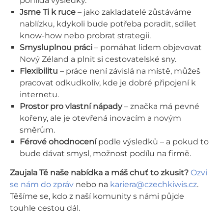
pohlídá výsledky.
Jsme Ti k ruce
– jako zakladatelé zůstáváme
nablízku, kdykoli bude potřeba poradit, sdílet
know-how nebo probrat strategii.
Smysluplnou práci
– pomáhat lidem objevovat
Nový Zéland a plnit si cestovatelské sny.
Flexibilitu
– práce není závislá na místě, můžeš
pracovat odkudkoliv, kde je dobré připojení k
internetu.
Prostor pro vlastní nápady
– značka má pevné
kořeny, ale je otevřená inovacím a novým
směrům.
Férové ohodnocení
podle výsledků – a pokud to
bude dávat smysl, možnost podílu na firmě.
Zaujala Tě naše nabídka a máš chuť to zkusit?
Ozvi
se nám do zpráv
nebo na
kariera@czechkiwis.cz
.
Těšíme se, kdo z naší komunity s námi půjde
touhle cestou dál.