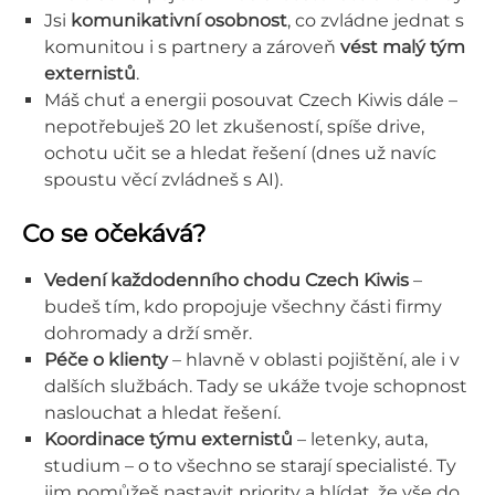
Jsi
komunikativní osobnost
, co zvládne jednat s
komunitou i s partnery a zároveň
vést malý tým
externistů
.
Máš chuť a energii posouvat Czech Kiwis dále –
nepotřebuješ 20 let zkušeností, spíše drive,
ochotu učit se a hledat řešení (dnes už navíc
spoustu věcí zvládneš s AI).
Co se očekává?
Vedení každodenního chodu Czech Kiwis
–
budeš tím, kdo propojuje všechny části firmy
dohromady a drží směr.
Péče o klienty
– hlavně v oblasti pojištění, ale i v
dalších službách. Tady se ukáže tvoje schopnost
naslouchat a hledat řešení.
Koordinace týmu externistů
– letenky, auta,
studium – o to všechno se starají specialisté. Ty
jim pomůžeš nastavit priority a hlídat, že vše do