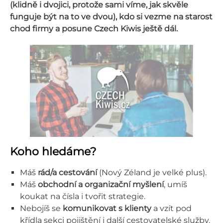
(klidně i dvojici, protože sami víme, jak skvěle
funguje být na to ve dvou), kdo si vezme na starost
chod firmy a posune Czech Kiwis ještě dál.
Koho hledáme?
Máš
rád/a cestování
(Nový Zéland je velké plus).
Máš
obchodní a organizační myšlení
, umíš
koukat na čísla i tvořit strategie.
Nebojíš se
komunikovat s klienty
a vzít pod
křídla sekci pojištění i další cestovatelské služby.