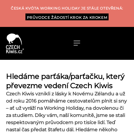
ČESKÁ KVÓTA WORKING HOLIDAY JE STÁLE OTEVŘENÁ:
PRŮVODCE ŽÁDOSTÍ KROK ZA KROKEM
Hledáme parťáka/parťačku, který
převezme vedení Czech Kiwis
Czech Kiwis vznikli z lásky k Novému Zélandu a už
od roku 2016 pomáháme cestovatelům plnit si sny
– ať už vyráží na Working Holiday, na dovolenou či
za studiem. Díky vám, naší komunitě, jsme se stali
respektovaným průvodcem pro tisíce lidí. Teď
nastal čas předat štafetu dál. Hledáme někoho