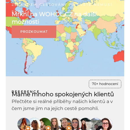
ZÉLANDEM CESTOVÁNÍ PO SVĚTĚ NEMUSÍ
SKONČIT
Mrkni na WOHOL.CZ na další
možnosti
PROZKOUMAT
70+ hodnocení
REFERENCE
Máme mnoho spokojených klientů
Přečtěte si reálné příběhy našich klientů a v
čem jsme jim na jejich cestě pomohli.