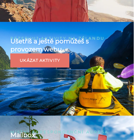
REZERVUJ AKTIVITY NA ZÉLANDU
Ušetříš a ještě pomůžeš s
provozem webu
UKÁZAT AKTIVITY
MÍSTNÍ KORESPONDENČNÍ ADRESA
Mailbox