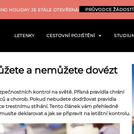
PRŮVODCE ŽÁDOSTÍ
NG HOLIDAY JE STÁLE OTEVŘENÁ:
LETENKY
CESTOVNÍ POJIŠTĚNÍ
STUDIU
můžete a nemůžete dovézt
pečnostních kontrol na světě. Přísná pravidla chrání
dců a chorob. Pokud nebudete dodržovat pravidla
 trestnímu stíhání. Tento článek vám přehledně
síte deklarovat a jak se připravit na letištní kontrolu.