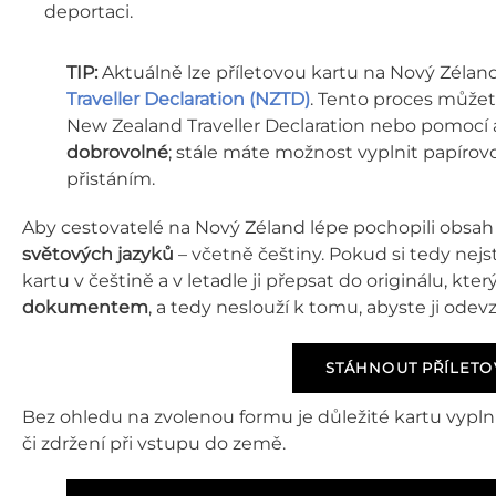
deportaci.
TIP:
Aktuálně lze příletovou kartu na Nový Zéland
Traveller Declaration (NZTD)
. Tento proces můžet
New Zealand Traveller Declaration nebo pomocí
dobrovolné
; stále máte možnost vyplnit papírovo
přistáním.
Aby cestovatelé na Nový Zéland lépe pochopili obsah a
světových jazyků
– včetně češtiny. Pokud si tedy nejst
kartu v češtině a v letadle ji přepsat do originálu, kt
dokumentem
, a tedy neslouží k tomu, abyste ji odevzd
STÁHNOUT PŘÍLETO
Bez ohledu na zvolenou formu je důležité kartu vypln
či zdržení při vstupu do země.