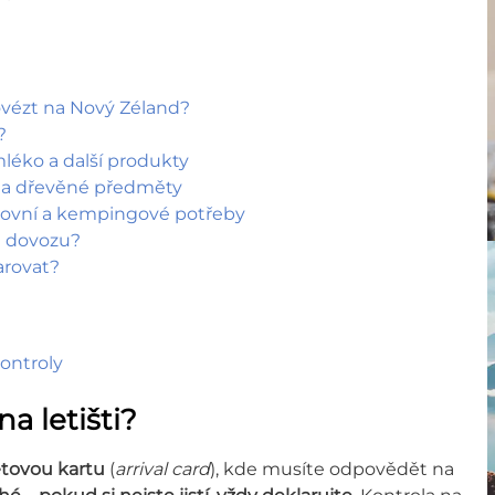
ovézt na Nový Zéland?
?
mléko a další produkty
na a dřevěné předměty
rtovní a kempingové potřeby
la dovozu?
arovat?
kontroly
a letišti?
etovou kartu
(
arrival card
), kde musíte odpovědět na