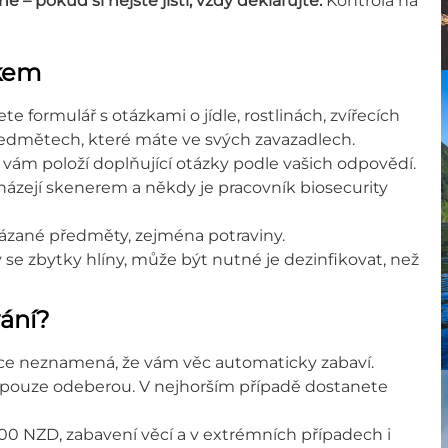
é – pokud si nejste jistí, vždy deklarujte.
Kontrola na
okem
e formulář s otázkami o jídle, rostlinách, zvířecích
edmětech, které máte ve svých zavazadlech.
vám položí doplňující otázky podle vašich odpovědí.
házejí skenerem a někdy je pracovník biosecurity
akázané předměty, zejména potraviny.
se zbytky hlíny, může být nutné je dezinfikovat, než
vání?
race neznamená, že vám věc automaticky zabaví.
 pouze odeberou. V nejhorším případě dostanete
0 NZD, zabavení věcí a v extrémních případech i