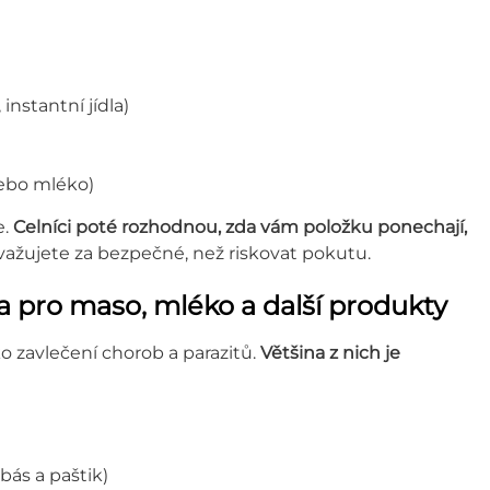
instantní jídla)
ebo mléko)
e.
Celníci poté rozhodnou, zda vám položku ponechají,
ovažujete za bezpečné, než riskovat pokutu.
la pro maso, mléko a další produkty
o zavlečení chorob a parazitů.
Většina z nich je
ás a paštik)