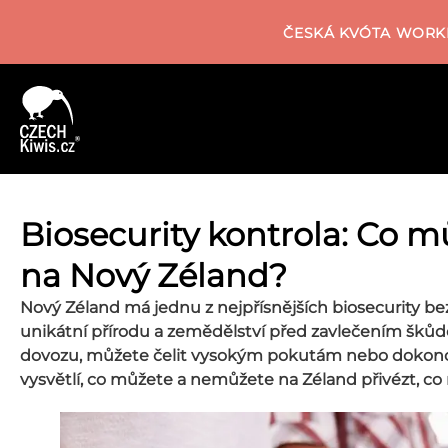
ČESKÁ KVÓTA WORKI
Biosecurity kontrola: Co 
na Nový Zéland?
Nový Zéland má jednu z nejpřísnějších biosecurity bez
unikátní přírodu a zemědělství před zavlečením šků
dovozu, můžete čelit vysokým pokutám nebo dokonce
vysvětlí, co můžete a nemůžete na Zéland přivézt, co mu