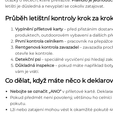
otázky o věcech, které převážíte.
Pravidlo je jednoduch
letišti je důsledná a nevyplatí se cokoliv zatajovat.
Průběh letištní kontroly krok za kr
Vyplnění příletové karty
– před přistáním dostanet
produktech, outdoorovém vybavení a dalších př
První kontrola celníkem
– pracovník na přepážce 
Rentgenová kontrola zavazadel
– zavazadla proc
otevře ke kontrole.
Detekční psi
– speciálně vycvičení psi hledají z
Důkladná inspekce
– pokud máte například boty 
vám je vrátí.
Co dělat, když máte něco k deklaro
Nebojte se označit „ANO“
v příletové kartě. Dekla
Pokud předmět není povolený, většinou ho celníci
pokutu.
Lži nebo zatajení mohou vést k okamžité pokutě 40