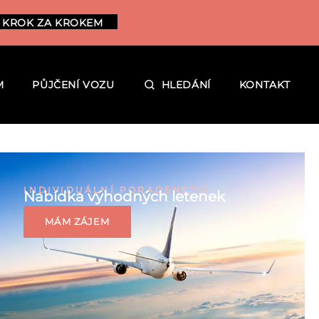
 KROK ZA KROKEM
M
PŮJČENÍ VOZU
HLEDÁNÍ
KONTAKT
INDIVIDUÁLNÍ PORADENSTVÍ
Nabídka výhodných letenek
MÁM ZÁJEM