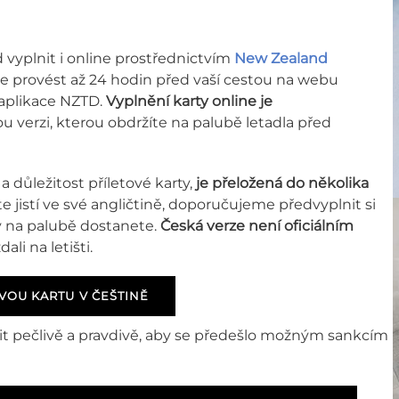
 vyplnit i online prostřednictvím
New Zealand
e provést až 24 hodin před vaší cestou na webu
 aplikace NZTD.
Vyplnění karty online je
u verzi, kterou obdržíte na palubě letadla před
 důležitost příletové karty,
je přeložená do několika
e jistí ve své angličtině, doporučujeme předvyplnit si
erý na palubě dostanete.
Česká verze není oficiálním
ali na letišti.
VOU KARTU V ČEŠTINĚ
it pečlivě a pravdivě, aby se předešlo možným sankcím