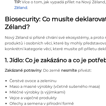
TIP:
Více o tom, jak vypadá přílet na Nový Zéland
Zéland
.
Biosecurity: Co musíte deklarov
Zéland?
Nový Zéland si přísně chrání své ekosystémy, a proto má
produktů i osobních věcí, které by mohly představovat
konkrétní kategorie věcí, které musíte při příletu dek
1. Jídlo: Co je zakázáno a co je potř
Zakázané potraviny
: Do země
nesmíte
přivézt:
Čerstvé ovoce a zeleninu
Maso a masné výrobky (včetně sušeného masa)
Mléčné výrobky (s výjimkami)
Vejce a vaječné produkty
Ořechy a semena v přírodní formě