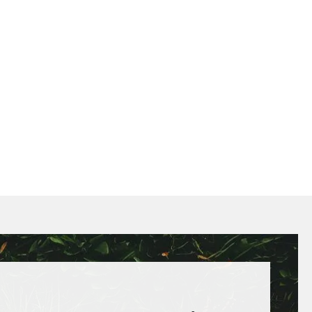
hni si aplikaci a užij si: