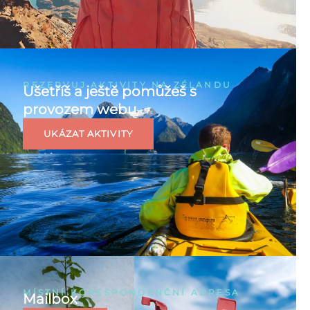
REZERVUJ AKTIVITY NA ZÉLANDU
Ušetříš a ještě pomůžeš s
provozem webu
UKÁZAT AKTIVITY
MÍSTNÍ KORESPONDENČNÍ ADRESA
Mailbox