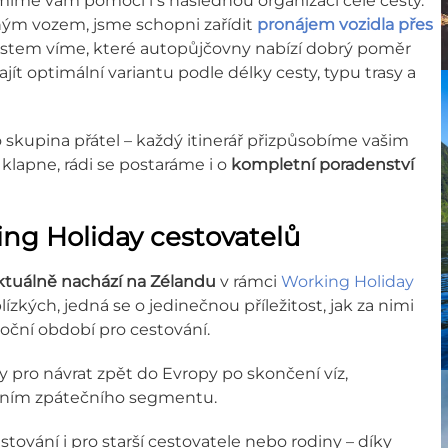
íme vám pomoci i s následnou organizací celé cesty.
ným vozem, jsme schopni zařídit
pronájem vozidla přes
ostem víme, které autopůjčovny nabízí dobrý poměr
t optimální variantu podle délky cesty, typu trasy a
ko skupina přátel – každý itinerář přizpůsobíme vašim
 klapne, rádi se postaráme i o
kompletní poradenství
ing Holiday cestovatelů
 aktuálně nachází na Zélandu
v rámci
Working Holiday
zkých, jedná se o jedinečnou příležitost, jak za nimi
roční období pro cestování.
pro návrat zpět do Evropy po skončení víz,
áním zpátečního segmentu.
tování i pro starší cestovatele nebo rodiny – díky