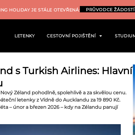
PRŮVODCE ŽÁDOSTÍ
NG HOLIDAY JE STÁLE OTEVŘENÁ:
LETENKY
CESTOVNÍ POJIŠTĚNÍ
STUDIU
d s Turkish Airlines: Hlavní
u
 Nový Zéland pohodlně, spolehlivě a za skvělou cenu.
páteční letenky z Vídně do Aucklandu za 19 890 Kč.
léta – únor a březen 2026 – kdy na Zélandu panují