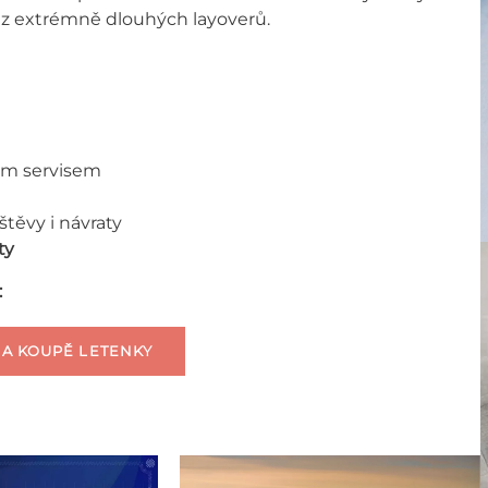
z extrémně dlouhých layoverů.
ným servisem
těvy i návraty
ty
:
 A KOUPĚ LETENKY