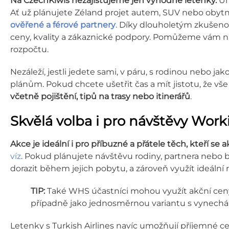
Na CzechKiwis nezajišťujeme jen výhodné letenky.
Um
Ať už plánujete Zéland projet autem, SUV nebo obyt
ověřené a férové partnery
. Díky dlouholetým zkušen
ceny, kvality a zákaznické podpory. Pomůžeme vám nají
rozpočtu.
Nezáleží, jestli jedete sami, v páru, s rodinou nebo ja
plánům. Pokud chcete ušetřit čas a mít jistotu, že vše
včetně pojištění, tipů na trasy nebo itinerářů
.
Skvělá volba i pro návštěvy Work
Akce je ideální i pro příbuzné a přátele těch, kteří se
víz
. Pokud plánujete návštěvu rodiny, partnera nebo blí
dorazit během jejich pobytu, a zároveň využít ideální 
TIP:
Také WHS účastníci mohou využít akční ceny 
případně jako jednosměrnou variantu s vynech
Letenky s Turkish Airlines navíc umožňují příjemné ces