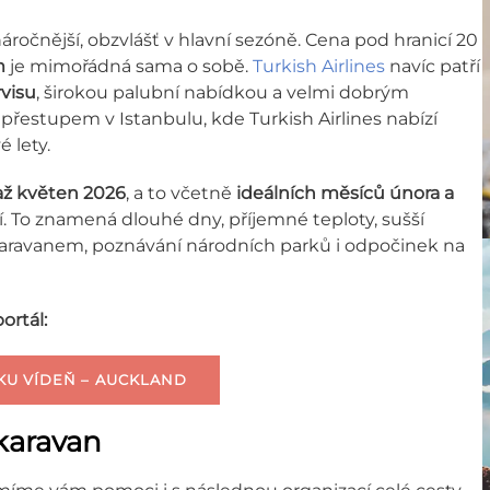
áročnější, obzvlášť v hlavní sezóně. Cena pod hranicí 20
m
je mimořádná sama o sobě.
Turkish Airlines
navíc patří
rvisu
, širokou palubní nabídkou a velmi dobrým
přestupem v Istanbulu, kde Turkish Airlines nabízí
 lety.
až květen 2026
, a to včetně
ideálních měsíců února a
í. To znamená dlouhé dny, příjemné teploty, sušší
 karavanem, poznávání národních parků i odpočinek na
ortál:
KU VÍDEŇ – AUCKLAND
 karavan