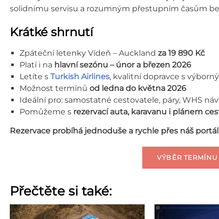
solidnímu servisu a rozumným přestupním časům be
Krátké shrnutí
Zpáteční letenky Vídeň – Auckland
za 19 890 Kč
Platí i na
hlavní sezónu – únor a březen 2026
Letíte s
Turkish Airlines
, kvalitní dopravce s výbor
Možnost termínů
od ledna do května 2026
Ideální pro: samostatné cestovatele, páry, WHS návš
Pomůžeme s
rezervací auta, karavanu i plánem ces
Rezervace probíhá jednoduše a rychle přes náš portál
VÝBĚR TERMÍNU
Přečtěte si také: