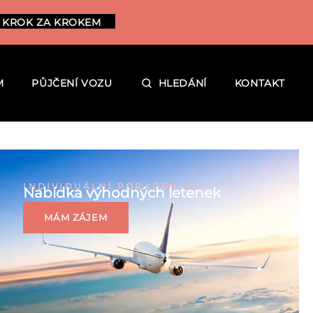
 KROK ZA KROKEM
M
PŮJČENÍ VOZU
HLEDÁNÍ
KONTAKT
INDIVIDUÁLNÍ PORADENSTVÍ
Nabídka výhodných letenek
MÁM ZÁJEM