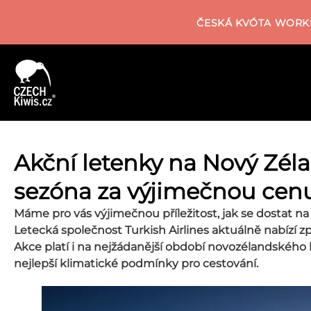
ČESKÁ KVÓTA WORKI
Akční letenky na Nový Zélan
sezóna za výjimečnou cen
Máme pro vás výjimečnou příležitost, jak se dostat na
Letecká společnost Turkish Airlines aktuálně nabízí z
Akce platí i na nejžádanější období novozélandského 
nejlepší klimatické podmínky pro cestování.