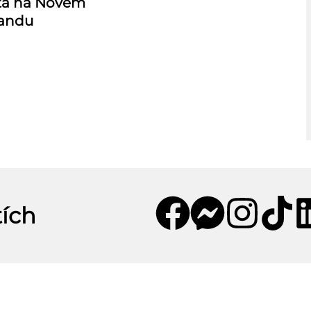
uta na Novém
landu
tích