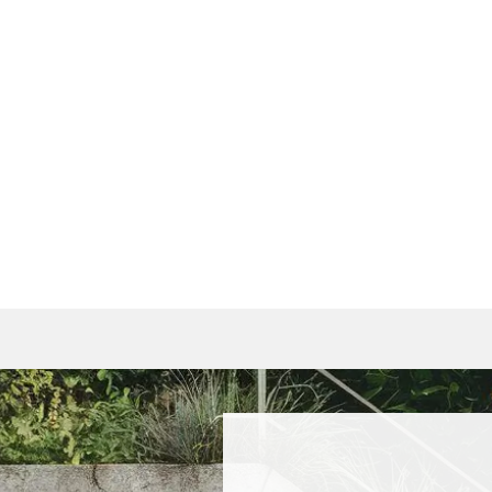
wis
celému obsahu webu a přináší řadu užitečných funkcí. Stá
ení.
í.
a další.
ndu!