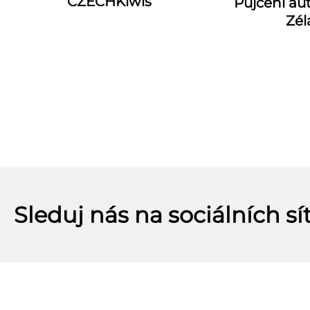
CZECHKiwis
Půjčení a
Zé
Sleduj nás na sociálních sí