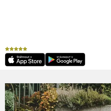
Mobilní aplikace CZECHKi
Mobilní aplikace CZECHKiwis nabízí pohodlný přístup k 
Praktické tipy na cestu
– články, itineráře a doporuč
Komunitní chat
– spoj se s cestovateli ve svém okol
Výhodné nabídky
– letenky, pojištění, půjčovny aut 
Nepostradatelný pomocník na cestu po Novém Zéla
Hodnocení
4,8